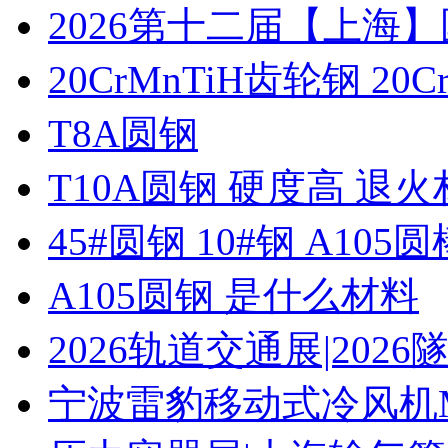
2026第十二届【上海
20CrMnTiH齿轮钢 20C
T8A圆钢
T10A圆钢 硬度高 退
45#圆钢 10#钢 A105圆
A105圆钢 是什么材料
2026轨道交通展|20
宁波雷豹移动式冷风机M