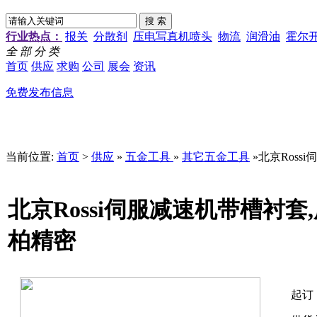
行业热点：
报关
分散剂
压电写真机喷头
物流
润滑油
霍尔
全 部 分 类
首页
供应
求购
公司
展会
资讯
免费发布信息
当前位置:
首页
>
供应
»
五金工具
»
其它五金工具
»北京Ros
北京Rossi伺服减速机带槽衬
柏精密
起订