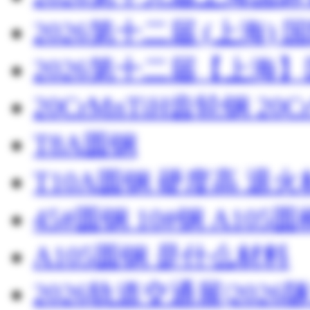
2026第十二届 (上海
2026第十二届【上海
20CrMnTiH齿轮钢 20C
T8A圆钢
T10A圆钢 硬度高 退
45#圆钢 10#钢 A105圆
A105圆钢 是什么材料
2026轨道交通展|20