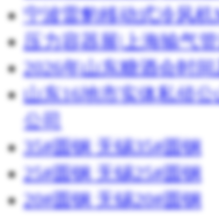
宁波雷豹移动式冷风机M
压力容器展|上海输气管
2026年山东糖酒会时
山东16地市实体私侦
公司
35#圆钢 无锡35#圆钢
25#圆钢 无锡25#圆钢
20#圆钢 无锡20#圆钢