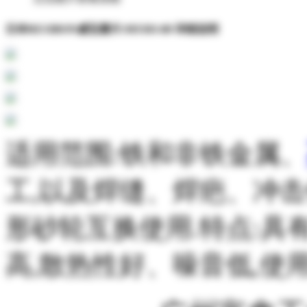
日本RESIBON威宝磨片:MS503-80 详细说明
适用范围:铁和非铁金属、
工,以及焊缝、焊疤、冲
形砂轮互换使用.特点:具
高,散热性好、噪音低,使