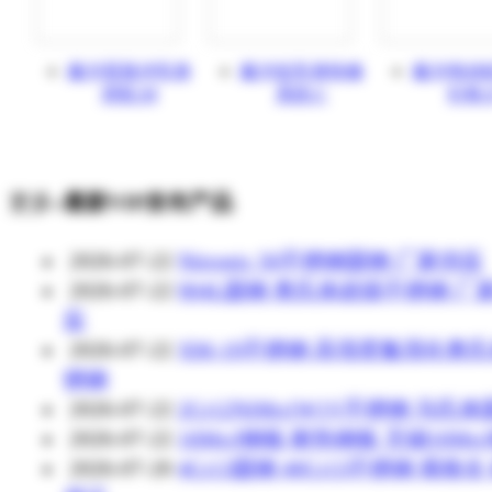
戴卡双脉冲车身
戴卡铝车身快修
戴卡电动
焊机:M
系统:C
钉枪:
更多»
最新VIP发布产品
2026-07-22
Nitronic 50不锈钢圆钢 厂家供应
2026-07-22
904L圆钢 奥氏体超级不锈钢 厂
应
2026-07-22
XM-19不锈钢 高强度氮强化奥
锈钢
2026-07-22
2Cr12NiMo1W1V不锈钢 马氏
2026-07-22
16Mo3钢板 耐热钢板 无锡16Mo
2026-07-20
4Cr13圆钢 40Cr13不锈钢 规格全