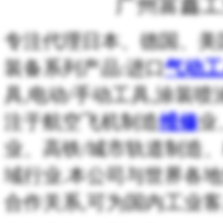
广州富鑫工
专注代理日本、德国、美
装备系列产品:进口
气动工
具,电动/手动工具,涂装
注于航空飞机制造
维修
业
业、高铁/城市轨道制造
域行业.本公司与世界各
合作关系,可为国内工业客