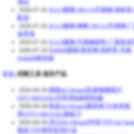
保证
2026-07-20
3Cr13圆钢 30Cr13不锈钢 保材质
配送
2026-07-20
2Cr13圆钢 钢棒 20Cr13不锈钢 
发零售
2026-07-20
1Cr13圆钢 不锈钢材料 厂家批
2026-07-20
NAK80圆钢 模具钢 保材质 无锡
NAK80模具钢
更多»
切割工具 相关产品
2026-04-28
德国ott+heugel高速钢圆锯片
OTT+HEUGEL代理渭柏精密机械
2026-04-28
南昌ott+heugel圆盘铣刀(齿形推
荐)OTT+HEUGEL圆铣刀
2026-04-28
进口Ott+Heugel环形刀片/ott+heug
圆盘刀片典型应用行业