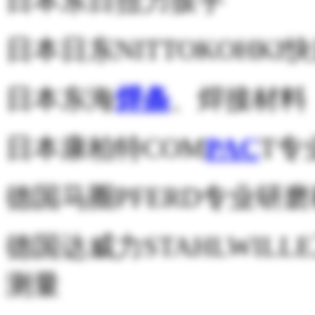
日本东日扭力扳手
日本日东NITTOKOHK
日本东海
焊条
、焊接材料
日本康柏特COM
PAC
T专
德国马圈PFERD专业研
德国达威力STAHLWIL
测量