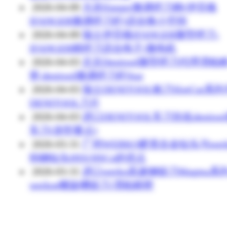
2026-04-09
大连Ifanger微调镗刀柄(伊芬格
IFANGER微调镗刀杆)适合狭小空间
2026-04-09
瑞士伊芬格IFANGER微型镗刀-
IFANGER精镗刀适合电子/微电机
2026-04-03
北京Denitool微型镗刀代理渭柏
密,denitool微调镗刀杆Star
2026-04-03
瑞士DENITOOL铣刀SlotCut系
DENITOOL刀片
2026-04-03
进口DENITOOL车刀别名denitoo
车刀(选型要点)
2026-03-31
广州WERKO硬质合金钻头与werk
钨钢钻头HSS/HSCo的优点
2026-03-31
进口werko高速钢铰刀Magma系列
werkoe螺旋槽铰刀/渭柏精密