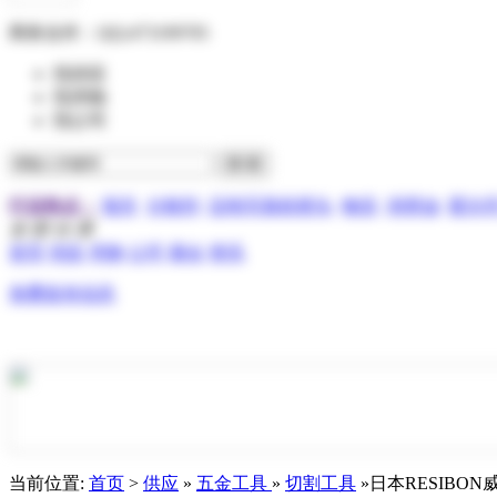
商务合作：
QQ:473199705
找供应
找求购
找公司
行业热点：
报关
分散剂
压电写真机喷头
物流
润滑油
霍尔
全 部 分 类
首页
供应
求购
公司
展会
资讯
免费发布信息
当前位置:
首页
>
供应
»
五金工具
»
切割工具
»日本RESIBON威