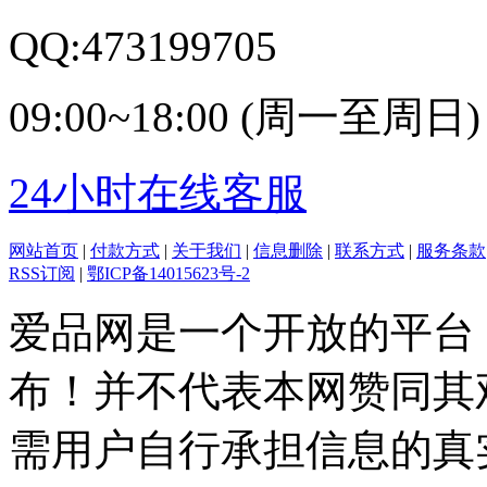
QQ:473199705
09:00~18:00 (周一至周日)
24小时在线客服
网站首页
|
付款方式
|
关于我们
|
信息删除
|
联系方式
|
服务条款
RSS订阅
|
鄂ICP备14015623号-2
爱品网是一个开放的平台
布！并不代表本网赞同其
需用户自行承担信息的真