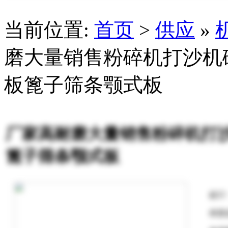
当前位置:
首页
>
供应
»
磨大量销售粉碎机打沙机
板篦子筛条颚式板
厂家高耐磨大量销售粉碎机打
篦子筛条颚式板
起订
供货