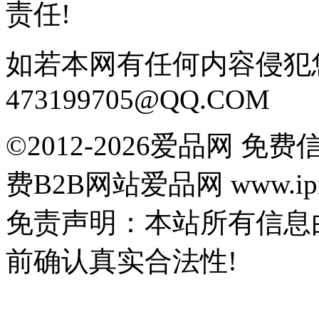
责任!
如若本网有任何内容侵犯
473199705@QQ.COM
©2012-2026爱品网 
费B2B网站爱品网 www.ipn
免责声明：本站所有信息
前确认真实合法性!
鄂公网安