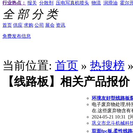
行业热点：
报关
分散剂
压电写真机喷头
物流
润滑油
霍尔
全 部 分 类
首页
供应
求购
公司
展会
资讯
免费发布信息
当前位置:
首页
»
热搜榜
【线路板】相关产品报价
环境友好型线路板
电子废弃物处理,特
在.这些废弃物含有
2024-05-21 10:31
[
巩义市北斗机械科
双面fpc板,柔性线路