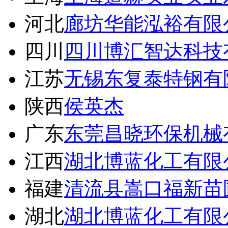
河北
廊坊华能泓裕有限
四川
四川博汇智达科技
江苏
无锡东复泰特钢有
陕西
侯英杰
广东
东莞昌晓环保机械
江西
湖北博蓝化工有限
福建
清流县嵩口福新苗
湖北
湖北博蓝化工有限