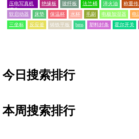
压电写真机
绝缘板
玻纤板
法兰桶
淬火油
称重传
喷头
软启动器
床垫
保温杯
水杯
毛刷
电极加湿器
电
三坐标
反应釜
铸铁平板
bms
塑料封条
霍尔开关
今日搜索排行
本周搜索排行