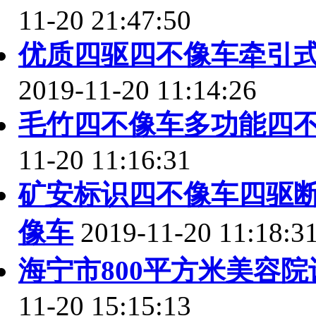
11-20 21:47:50
优质四驱四不像车牵引
2019-11-20 11:14:26
毛竹四不像车多功能四
11-20 11:16:31
矿安标识四不像车四驱
像车
2019-11-20 11:18:3
海宁市800平方米美容
11-20 15:15:13