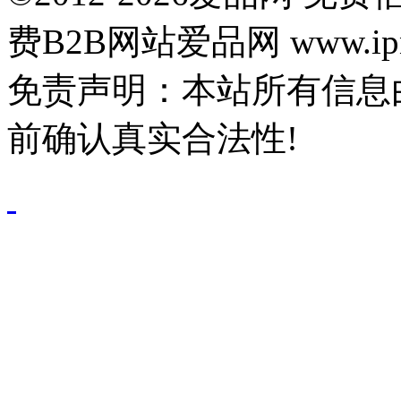
费B2B网站爱品网 www.ipn
免责声明：本站所有信息
前确认真实合法性!
鄂公网安