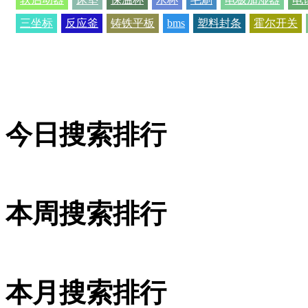
三坐标
反应釜
铸铁平板
bms
塑料封条
霍尔开关
今日搜索排行
本周搜索排行
本月搜索排行