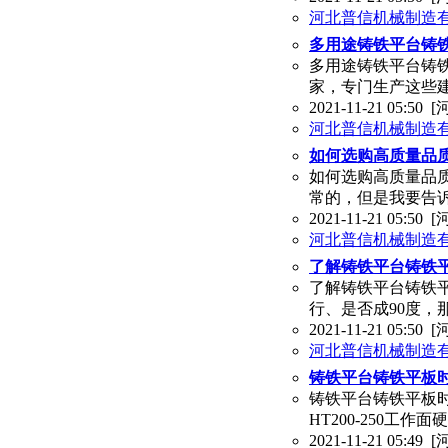
河北普信机械制造
多用途铸铁平台铸
多用途铸铁平台铸
家，专门生产这些
2021-11-21 05:50
[
河北普信机械制造
如何选购高质量品
如何选购高质量品
常的，但是我要告
2021-11-21 05:50
[
河北普信机械制造
了解铸铁平台铸铁
了解铸铁平台铸铁
行、是否成90度
2021-11-21 05:50
[
河北普信机械制造
铸铁平台铸铁平板
铸铁平台铸铁平板
HT200-250工作
2021-11-21 05:49
[