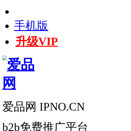
手机版
升级VIP
爱品网 IPNO.CN
b2b免费推广平台