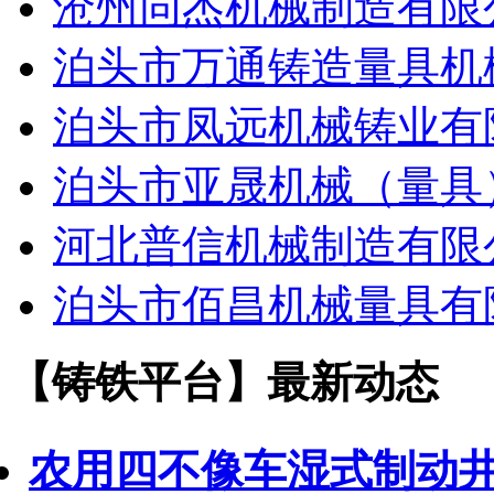
沧州同杰机械制造有限
泊头市万通铸造量具机
泊头市凤远机械铸业有
泊头市亚晟机械（量具
河北普信机械制造有限
泊头市佰昌机械量具有
【铸铁平台】最新动态
农用四不像车湿式制动