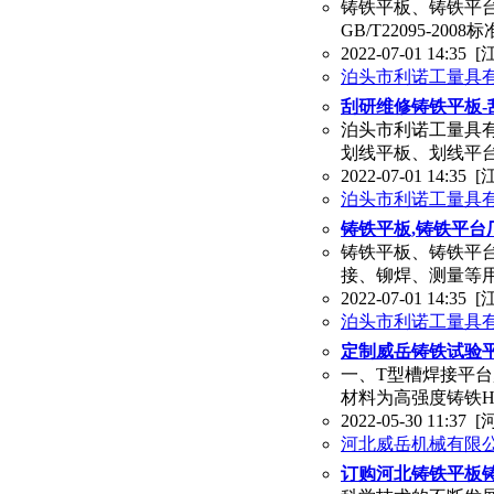
铸铁平板、铸铁平
GB/T22095-
2022-07-01 14:35
[
泊头市利诺工量具
刮研维修铸铁平板
泊头市利诺工量具
划线平板、划线平
2022-07-01 14:35
[
泊头市利诺工量具
铸铁平板,铸铁平台
铸铁平板、铸铁平
接、铆焊、测量等
2022-07-01 14:35
[
泊头市利诺工量具
定制威岳铸铁试验
一、T型槽焊接平台
材料为高强度铸铁HT
2022-05-30 11:37
[
河北威岳机械有限
订购河北铸铁平板