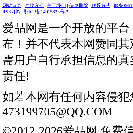
网站首页
|
付款方式
|
关于我们
|
信息删除
|
联系方式
|
服务条款
RSS订阅
|
鄂ICP备14015623号-2
爱品网是一个开放的平台
布！并不代表本网赞同其
需用户自行承担信息的真
责任!
如若本网有任何内容侵犯
473199705@QQ.COM
©2012-2026爱品网 