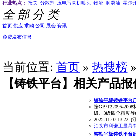
行业热点：
报关
分散剂
压电写真机喷头
物流
润滑油
霍尔
全 部 分 类
首页
供应
求购
公司
展会
资讯
免费发布信息
当前位置:
首页
»
热搜榜
【铸铁平台】相关产品报
铸铁平板铸铁平台
按GB/T22095
级、3级四个精度等
2025-11-07 13:22
[
泊头市利诺工量具
铸铁平板铸铁平台