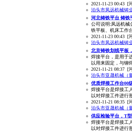
2021-11-23 00:43
[
泊头市凤远机械铸
河北铸铁平台 铸铁
公司说明:凤远机械
铁平板、机床工作
2021-11-23 00:43
[
泊头市凤远机械铸
北京铸铁划线平板
焊接平台，是用于
以用来固定，与铆焊
2021-11-21 08:37
[
泊头市亚晟机械（
优质焊接工作台00
焊接平台是焊接工
以对焊接工件进行
2021-11-21 08:35
[
泊头市亚晟机械（
供应检验平台，T
焊接平台是焊接工
以对焊接工件进行