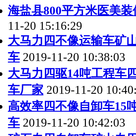
海盐县800平方米医美
11-20 15:16:29
大马力四不像运输车矿
车
2019-11-20 10:38:03
大马力四驱14吨工程车
车厂家
2019-11-20 10:40
高效率四不像自卸车15
车
2019-11-20 10:42:03