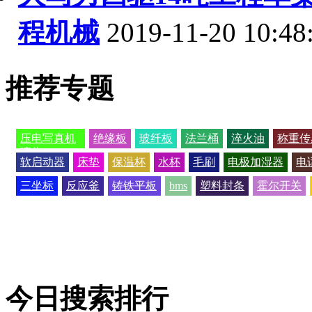
程机械
2019-11-20 10:48
推荐专题
压电写真机
绝缘板
玻纤板
法兰桶
淬火油
称重传
喷头
软启动器
床垫
保温杯
水杯
毛刷
电极加湿器
电
三坐标
反应釜
铸铁平板
bms
塑料封条
霍尔开关
今日搜索排行