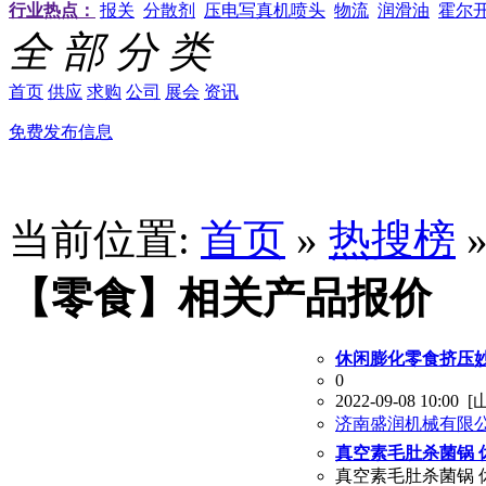
行业热点：
报关
分散剂
压电写真机喷头
物流
润滑油
霍尔
全 部 分 类
首页
供应
求购
公司
展会
资讯
免费发布信息
当前位置:
首页
»
热搜榜
【零食】相关产品报价
休闲膨化零食挤压妙
0
2022-09-08 10:00
[
济南盛润机械有限
真空素毛肚杀菌锅 
真空素毛肚杀菌锅 