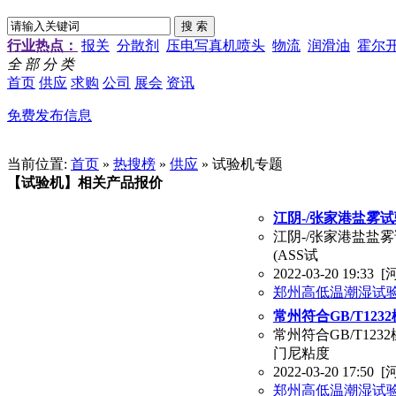
行业热点：
报关
分散剂
压电写真机喷头
物流
润滑油
霍尔
全 部 分 类
首页
供应
求购
公司
展会
资讯
免费发布信息
当前位置:
首页
»
热搜榜
»
供应
» 试验机专题
【试验机】相关产品报价
江阴-/张家港盐雾
江阴-/张家港盐盐
(ASS试
2022-03-20 19:33
[
郑州高低温潮湿试
常州符合GB/T12
常州符合GB/T1
门尼粘度
2022-03-20 17:50
[
郑州高低温潮湿试