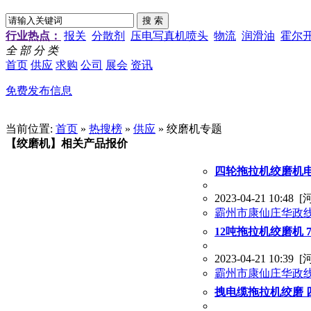
行业热点：
报关
分散剂
压电写真机喷头
物流
润滑油
霍尔
全 部 分 类
首页
供应
求购
公司
展会
资讯
免费发布信息
当前位置:
首页
»
热搜榜
»
供应
» 绞磨机专题
【绞磨机】相关产品报价
四轮拖拉机绞磨机
2023-04-21 10:48
[
霸州市康仙庄华政
12吨拖拉机绞磨机
2023-04-21 10:39
[
霸州市康仙庄华政
拽电缆拖拉机绞磨 