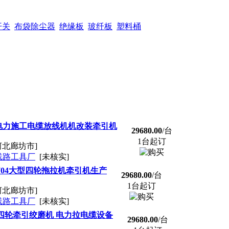
开关
布袋除尘器
绝缘板
玻纤板
塑料桶
电力施工电缆放线机机改装牵引机
29680.00
/台
1台起订
河北廊坊市]
线路工具厂
[未核实]
 704大型四轮拖拉机牵引机生产
29680.00
/台
1台起订
河北廊坊市]
线路工具厂
[未核实]
四轮牵引绞磨机 电力拉电缆设备
29680.00
/台