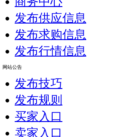
商务中心
发布供应信息
发布求购信息
发布行情信息
网站公告
发布技巧
发布规则
买家入口
卖家入口