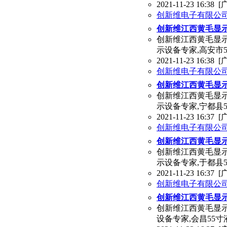
2021-11-23 16:38
[
创新维电子有限公
创新维江西黄毛显示
创新维江西黄毛显示
示设备专家,高安市
2021-11-23 16:38
[
创新维电子有限公
创新维江西黄毛显示
创新维江西黄毛显示
示设备专家,宁都县
2021-11-23 16:37
[
创新维电子有限公
创新维江西黄毛显示
创新维江西黄毛显示
示设备专家,于都县
2021-11-23 16:37
[
创新维电子有限公
创新维江西黄毛显示
创新维江西黄毛显示
设备专家,会昌55