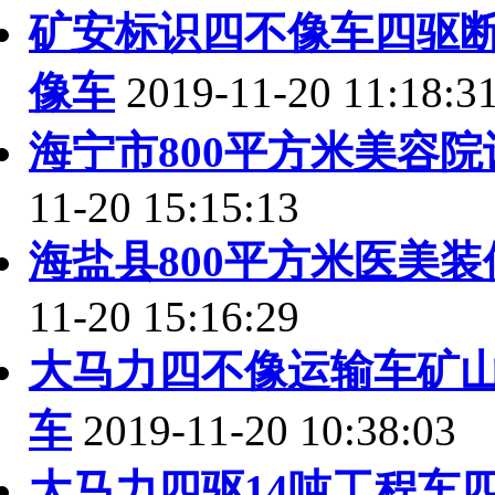
矿安标识四不像车四驱
像车
2019-11-20 11:18:3
海宁市800平方米美容
11-20 15:15:13
海盐县800平方米医美
11-20 15:16:29
大马力四不像运输车矿
车
2019-11-20 10:38:03
大马力四驱14吨工程车