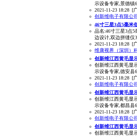
示设备专家,景德镇
2021-11-23 18:28
[
创新维电子有限公
46寸三星3点5毫
品名:46寸三星3点5
边设计,双边拼缝仅
2021-11-23 18:28
[
维康视界（深圳）
创新维江西黄毛显示
创新维江西黄毛显示
示设备专家,德安县
2021-11-23 18:28
[
创新维电子有限公
创新维江西黄毛显示
创新维江西黄毛显示
示设备专家,都昌县
2021-11-23 18:28
[
创新维电子有限公
创新维江西黄毛显示
创新维江西黄毛显示