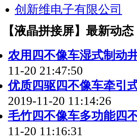
创新维电子有限公司
【液晶拼接屏】最新动态
农用四不像车湿式制动
11-20 21:47:50
优质四驱四不像车牵引
2019-11-20 11:14:26
毛竹四不像车多功能四
11-20 11:16:31