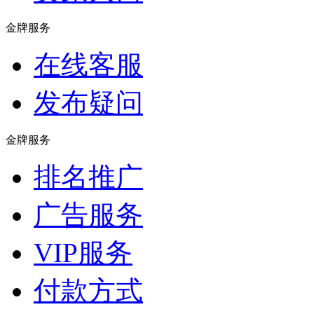
金牌服务
在线客服
发布疑问
金牌服务
排名推广
广告服务
VIP服务
付款方式