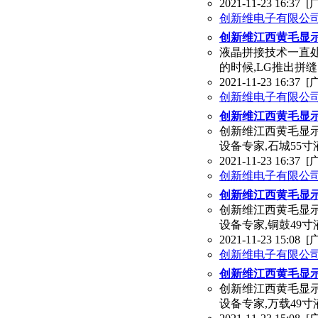
2021-11-23 16:37
[
创新维电子有限公
创新维江西黄毛显示
液晶拼接技术一直处
的时候,LG推出拼缝的
2021-11-23 16:37
[
创新维电子有限公
创新维江西黄毛显示
创新维江西黄毛显示
设备专家,石城55
2021-11-23 16:37
[
创新维电子有限公
创新维江西黄毛显示
创新维江西黄毛显示
设备专家,铜鼓49
2021-11-23 15:08
[
创新维电子有限公
创新维江西黄毛显示
创新维江西黄毛显示
设备专家,万载49