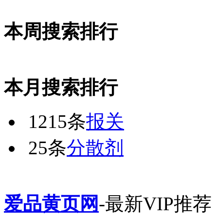
本周搜索排行
本月搜索排行
1215条
报关
25条
分散剂
爱品黄页网
-最新VIP推荐