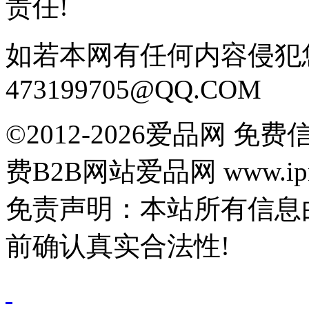
责任!
如若本网有任何内容侵犯
473199705@QQ.COM
©2012-2026爱品网 
费B2B网站爱品网 www.ipn
免责声明：本站所有信息
前确认真实合法性!
鄂公网安