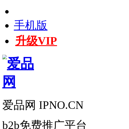
手机版
升级VIP
爱品网 IPNO.CN
b2b免费推广平台