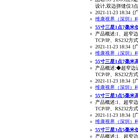
设计,双边拼缝仅3点
2021-11-23 18:34
[
维康视界（深圳）
55寸三星1点7毫
产品概述:1、超窄边
TCP/IP、RS2
2021-11-23 18:34
[
维康视界（深圳）
55寸三星1点7毫
产品概述:◆超窄边
TCP/IP、RS2
2021-11-23 18:34
[
维康视界（深圳）
55寸三星3点5毫
产品概述:1、超窄边
TCP/IP、RS2
2021-11-23 18:34
[
维康视界（深圳）
55寸三星3点5毫
产品概述:1、超窄边