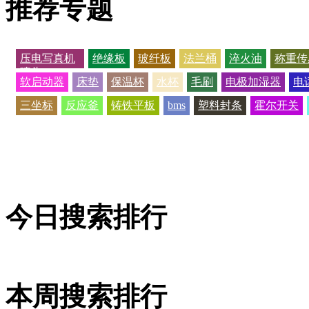
推荐专题
压电写真机
绝缘板
玻纤板
法兰桶
淬火油
称重传
喷头
软启动器
床垫
保温杯
水杯
毛刷
电极加湿器
电
三坐标
反应釜
铸铁平板
bms
塑料封条
霍尔开关
今日搜索排行
本周搜索排行