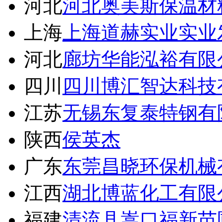
河北
河北奥美斯保温材
上海
上海道赫实业实业
河北
廊坊华能泓裕有限
四川
四川博汇智达科技
江苏
无锡东复泰特钢有
陕西
侯英杰
广东
东莞昌晓环保机械
江西
湖北博蓝化工有限
福建
清流县嵩口福新苗