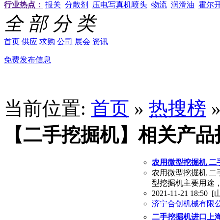
行业热点：
报关
分散剂
压电写真机喷头
物流
润滑油
霍尔
全 部 分 类
首页
供应
求购
公司
展会
资讯
免费发布信息
当前位置:
首页
»
热搜榜
【二手挖掘机】相关产品
农用微型挖掘机 二
农用微型挖掘机 二
型挖掘机主要用途
2021-11-21 18:50
[
济宁合创机械有限
二手挖掘机进口上