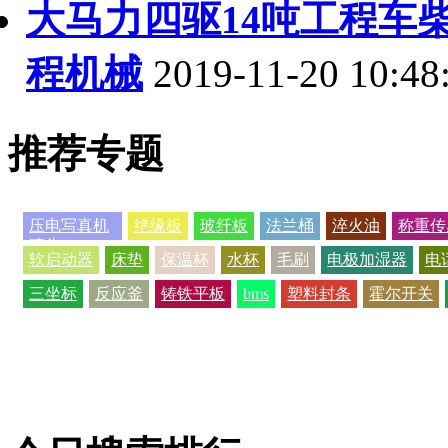
大马力四驱14吨工程车
程机械
2019-11-20 10:48
推荐专题
压电写真机
绝缘板
玻纤板
法兰桶
淬火油
称重传
喷头
软启动器
床垫
保温杯
水杯
毛刷
电极加湿器
电
三坐标
反应釜
铸铁平板
bms
塑料封条
霍尔开关