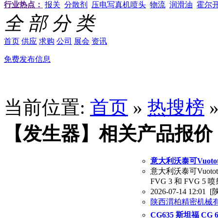
行业热点：
报关
分散剂
压电写真机喷头
物流
润滑油
霍尔
全 部 分 类
首页
供应
求购
公司
展会
资讯
免费发布信息
当前位置:
首页
»
热搜榜
【发生器】相关产品报价
意大利沃泰可Vuoto
意大利沃泰可Vuotot
FVG 3 和 FVG 
2026-07-14 12:01
[
陕西渭柏精密机械
CG635 斯坦福 CG