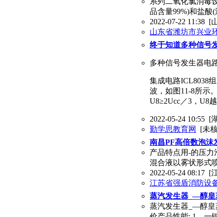
系列二氧化氯消毒设
品含量99%)和盐酸
2022-07-22 11:38
[
山东省潍坊市兴业
终于知道多种信号
多种信号发生器电
集成电路ICL80
波，如图11-8所示
U8≥2Ucc／3，U8
2022-05-24 10:55
[
勤学思教育网
[未核
南昌PF高倍数泡沫
产品特点用-的压力
混合液以雾状形式喷
2022-05-24 08:17
[
江苏省强盾消防设
蒸汽发生器_—醇皇
蒸汽发生器_—醇皇
价产品性能: 1、一