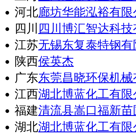
河北
廊坊华能泓裕有限
四川
四川博汇智达科技
江苏
无锡东复泰特钢有
陕西
侯英杰
广东
东莞昌晓环保机械
江西
湖北博蓝化工有限
福建
清流县嵩口福新苗
湖北
湖北博蓝化工有限