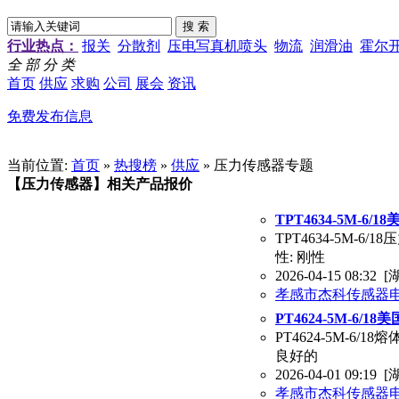
行业热点：
报关
分散剂
压电写真机喷头
物流
润滑油
霍尔
全 部 分 类
首页
供应
求购
公司
展会
资讯
免费发布信息
当前位置:
首页
»
热搜榜
»
供应
» 压力传感器专题
【压力传感器】相关产品报价
TPT4634-5M-6
TPT4634-5M
性: 刚性
2026-04-15 08:32
[
孝感市杰科传感器
PT4624-5M-6/
PT4624-5M-
良好的
2026-04-01 09:19
[
孝感市杰科传感器