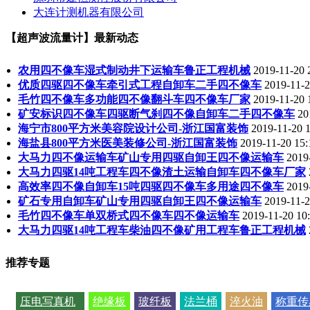
大连计测机器有限公司
【超声波流量计】最新动态
农用四不像车湿式制动井下运输车鲁正工程机械
2019-11-20 
优质四驱四不像车牵引式工程自卸车二手四不像车
2019-11-2
毛竹四不像车多功能四不像翻斗车四不像车厂家
2019-11-20 
矿安标识四不像车四驱断气刹四不像自卸车二手四不像车
20
海宁市800平方米美容院设计公司-浙江国富装饰
2019-11-20 1
海盐县800平方米医美装修公司-浙江国富装饰
2019-11-20 15:
大马力四不像运输车矿山专用四驱自卸王四不像运输车
2019
大马力四驱14吨工程车四不像渣土运输自卸车四不像车厂家
高效率四不像自卸车15吨四驱四不像车多用途四不像车
2019
矿石专用自卸车矿山专用四驱自卸王四不像运输车
2019-11-2
毛竹四不像车单双桥式四不像车四不像运输车
2019-11-20 10
大马力四驱14吨工程车柴油四不像矿用工程车鲁正工程机械
推荐专题
压电写真机
绝缘板
玻纤板
法兰桶
淬火油
称重传