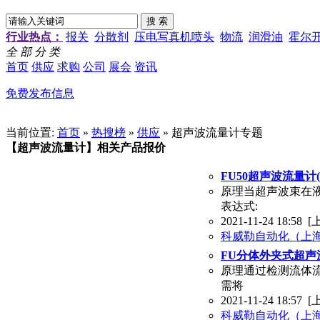
行业热点：
报关
分散剂
压电写真机喷头
物流
润滑油
霍尔
全 部 分 类
首页
供应
求购
公司
展会
资讯
免费发布信息
当前位置:
首页
»
热搜榜
»
供应
» 超声波流量计专题
【超声波流量计】相关产品报价
FU50超声波流量计
原理当超声波束在液
表达式:
2021-11-24 18:58
[
科威勒自动化（上
FU分体外夹式超声
原理通过检测流体流
需将
2021-11-24 18:57
[
科威勒自动化（上