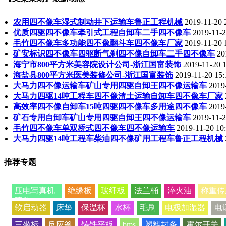
农用四不像车湿式制动井下运输车鲁正工程机械
2019-11-20 
优质四驱四不像车牵引式工程自卸车二手四不像车
2019-11-2
毛竹四不像车多功能四不像翻斗车四不像车厂家
2019-11-20 
矿安标识四不像车四驱断气刹四不像自卸车二手四不像车
20
海宁市800平方米美容院设计公司-浙江国富装饰
2019-11-20 1
海盐县800平方米医美装修公司-浙江国富装饰
2019-11-20 15:
大马力四不像运输车矿山专用四驱自卸王四不像运输车
2019
大马力四驱14吨工程车四不像渣土运输自卸车四不像车厂家
高效率四不像自卸车15吨四驱四不像车多用途四不像车
2019
矿石专用自卸车矿山专用四驱自卸王四不像运输车
2019-11-2
毛竹四不像车单双桥式四不像车四不像运输车
2019-11-20 10
大马力四驱14吨工程车柴油四不像矿用工程车鲁正工程机械
推荐专题
压电写真机
绝缘板
玻纤板
法兰桶
淬火油
称重传
喷头
软启动器
床垫
保温杯
水杯
毛刷
电极加湿器
电
三坐标
反应釜
铸铁平板
bms
塑料封条
霍尔开关