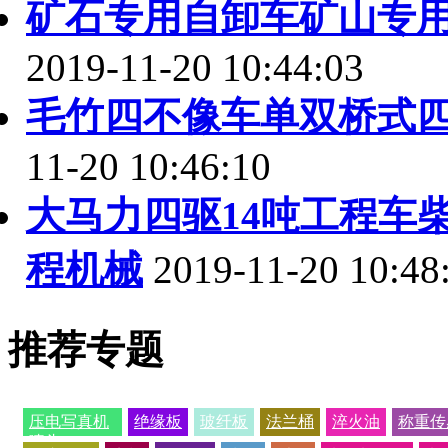
矿石专用自卸车矿山专
2019-11-20 10:44:03
毛竹四不像车单双桥式
11-20 10:46:10
大马力四驱14吨工程车
程机械
2019-11-20 10:48
推荐专题
压电写真机
绝缘板
玻纤板
法兰桶
淬火油
称重传
喷头