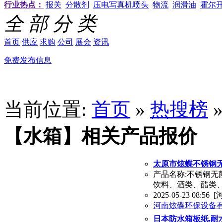
行业热点：
报关
分散剂
压电写真机喷头
物流
润滑油
霍尔
全 部 分 类
首页
供应
求购
公司
展会
资讯
免费发布信息
当前位置:
首页
»
热搜榜
【水箱】相关产品报价
太原市炫蝶不锈钢
产品名称:不锈钢无
饮料、酒类、醋类
2025-05-23 08:56
[
河南炫碟环保设备
日本防水箱板纸,耐