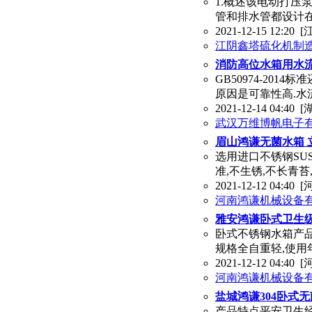
1.概述该电动打压
管和排水管都设计在
2021-12-15 12:20
[
江阴鑫塔硫化机制
消防高位水箱用水流
GB50974-20
原因是可靠性高.水
2021-12-14 04:40
[
武汉万维博帆电子
眉山鸿谦无菌水箱 
选用进口不锈钢SUS
准,不生锈,不长青
2021-12-12 04:40
[
河南鸿谦机械设备
雅安鸿谦卧式卫生级
卧式不锈钢水箱产品特
规格全自重轻,使用年
2021-12-12 04:40
[
河南鸿谦机械设备
盐城鸿谦304卧式
产品特点平安卫生经