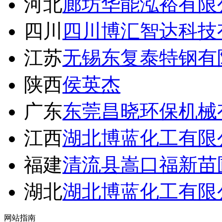
河北
廊坊华能泓裕有限
四川
四川博汇智达科技
江苏
无锡东复泰特钢有
陕西
侯英杰
广东
东莞昌晓环保机械
江西
湖北博蓝化工有限
福建
清流县嵩口福新苗
湖北
湖北博蓝化工有限
网站指南