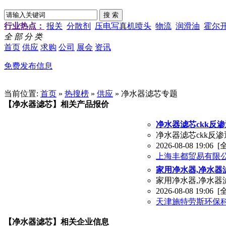
行业热点：
报关
分散剂
压电写真机喷头
物流
润滑油
霍尔
全 部 分 类
首页
供应
求购
公司
展会
资讯
免费发布信息
当前位置:
首页
»
热搜榜
»
供应
» 净水器滤芯专题
【净水器滤芯】相关产品报价
净水器滤芯ckk反渗
净水器滤芯ckk反渗透
2026-08-08 19:06
[
上海丰都贸易有限
家用净水器,净水器
家用净水器,净水器滤
2026-08-08 19:06
[
天津施特劳斯环保
【净水器滤芯】相关企业信息