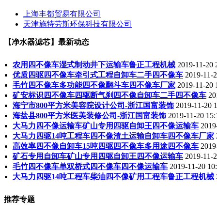
上海丰都贸易有限公司
天津施特劳斯环保科技有限公司
【净水器滤芯】最新动态
农用四不像车湿式制动井下运输车鲁正工程机械
2019-11-20 
优质四驱四不像车牵引式工程自卸车二手四不像车
2019-11-2
毛竹四不像车多功能四不像翻斗车四不像车厂家
2019-11-20 
矿安标识四不像车四驱断气刹四不像自卸车二手四不像车
20
海宁市800平方米美容院设计公司-浙江国富装饰
2019-11-20 1
海盐县800平方米医美装修公司-浙江国富装饰
2019-11-20 15:
大马力四不像运输车矿山专用四驱自卸王四不像运输车
2019
大马力四驱14吨工程车四不像渣土运输自卸车四不像车厂家
高效率四不像自卸车15吨四驱四不像车多用途四不像车
2019
矿石专用自卸车矿山专用四驱自卸王四不像运输车
2019-11-2
毛竹四不像车单双桥式四不像车四不像运输车
2019-11-20 10
大马力四驱14吨工程车柴油四不像矿用工程车鲁正工程机械
推荐专题