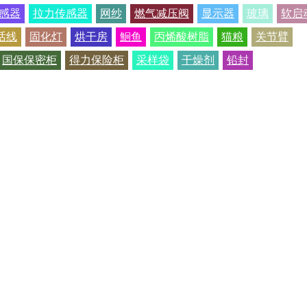
感器
拉力传感器
网纱
燃气减压阀
显示器
玻璃
软启
话线
固化灯
烘干房
鮰鱼
丙烯酸树脂
猫粮
关节臂
国保保密柜
得力保险柜
采样袋
干燥剂
铅封