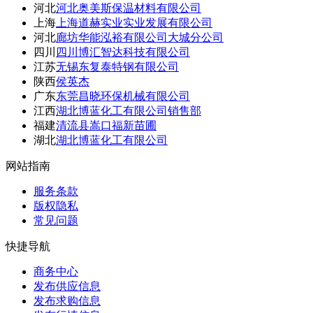
河北
河北奥美斯保温材料有限公司
上海
上海道赫实业实业发展有限公司
河北
廊坊华能泓裕有限公司大城分公司
四川
四川博汇智达科技有限公司
江苏
无锡东复泰特钢有限公司
陕西
侯英杰
广东
东莞昌晓环保机械有限公司
江西
湖北博蓝化工有限公司销售部
福建
清流县嵩口福新苗圃
湖北
湖北博蓝化工有限公司
网站指南
服务条款
版权隐私
常见问题
快捷导航
商务中心
发布供应信息
发布求购信息