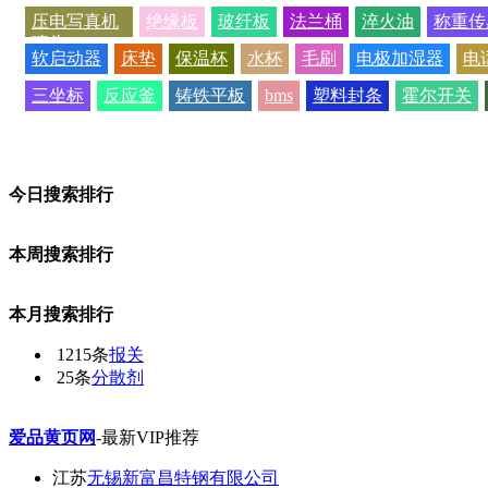
压电写真机
绝缘板
玻纤板
法兰桶
淬火油
称重传
喷头
软启动器
床垫
保温杯
水杯
毛刷
电极加湿器
电
三坐标
反应釜
铸铁平板
bms
塑料封条
霍尔开关
今日搜索排行
本周搜索排行
本月搜索排行
1215条
报关
25条
分散剂
爱品黄页网
-最新VIP推荐
江苏
无锡新富昌特钢有限公司