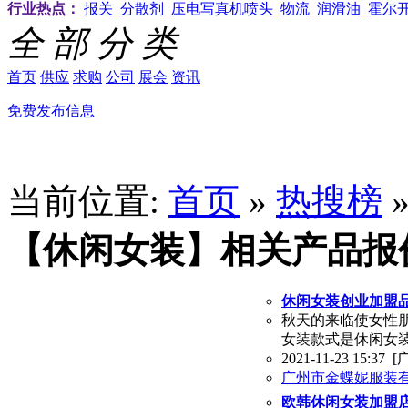
行业热点：
报关
分散剂
压电写真机喷头
物流
润滑油
霍尔
全 部 分 类
首页
供应
求购
公司
展会
资讯
免费发布信息
当前位置:
首页
»
热搜榜
【休闲女装】相关产品报
休闲女装创业加盟
秋天的来临使女性
女装款式是休闲女
2021-11-23 15:37
[
广州市金蝶妮服装
欧韩休闲女装加盟