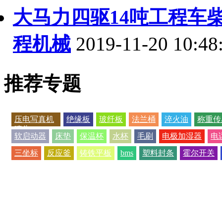
大马力四驱14吨工程车
程机械
2019-11-20 10:48
推荐专题
压电写真机
绝缘板
玻纤板
法兰桶
淬火油
称重传
喷头
软启动器
床垫
保温杯
水杯
毛刷
电极加湿器
电
三坐标
反应釜
铸铁平板
bms
塑料封条
霍尔开关