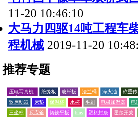
11-20 10:46:10
大马力四驱14吨工程车
程机械
2019-11-20 10:48
推荐专题
压电写真机
绝缘板
玻纤板
法兰桶
淬火油
称重传
喷头
软启动器
床垫
保温杯
水杯
毛刷
电极加湿器
电
三坐标
反应釜
铸铁平板
bms
塑料封条
霍尔开关