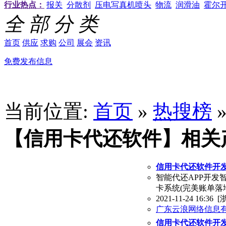
行业热点：
报关
分散剂
压电写真机喷头
物流
润滑油
霍尔
全 部 分 类
首页
供应
求购
公司
展会
资讯
免费发布信息
当前位置:
首页
»
热搜榜
【信用卡代还软件】相关
信用卡代还软件开发
智能代还APP开发
卡系统(完美账单落
2021-11-24 16:36
[
广东云浪网络信息
信用卡代还软件开