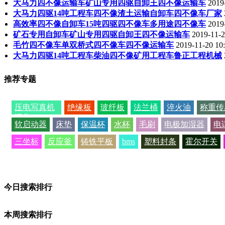
大马力四不像运输车矿山专用四驱自卸王四不像运输车
2019
大马力四驱14吨工程车四不像渣土运输自卸车四不像车厂家
高效率四不像自卸车15吨四驱四不像车多用途四不像车
2019
矿石专用自卸车矿山专用四驱自卸王四不像运输车
2019-11-2
毛竹四不像车单双桥式四不像车四不像运输车
2019-11-20 10
大马力四驱14吨工程车柴油四不像矿用工程车鲁正工程机械
推荐专题
压电写真机
绝缘板
玻纤板
法兰桶
淬火油
称重传
喷头
软启动器
床垫
保温杯
水杯
毛刷
电极加湿器
电
三坐标
反应釜
铸铁平板
bms
塑料封条
霍尔开关
今日搜索排行
本周搜索排行