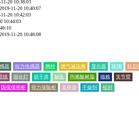
-11-20 10:38:03
2019-11-20 10:40:07
-11-20 10:42:03
0 10:44:03
:46:10
2019-11-20 10:48:08
感器
拉力传感器
网纱
燃气减压阀
显示器
玻璃
软启
话线
固化灯
烘干房
鮰鱼
丙烯酸树脂
猫粮
关节臂
国保保密柜
得力保险柜
采样袋
干燥剂
铅封