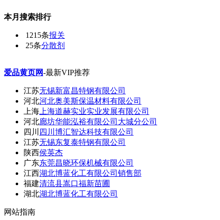
本月搜索排行
1215条
报关
25条
分散剂
爱品黄页网
-最新VIP推荐
江苏
无锡新富昌特钢有限公司
河北
河北奥美斯保温材料有限公司
上海
上海道赫实业实业发展有限公司
河北
廊坊华能泓裕有限公司大城分公司
四川
四川博汇智达科技有限公司
江苏
无锡东复泰特钢有限公司
陕西
侯英杰
广东
东莞昌晓环保机械有限公司
江西
湖北博蓝化工有限公司销售部
福建
清流县嵩口福新苗圃
湖北
湖北博蓝化工有限公司
网站指南