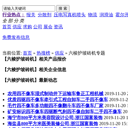
行业热点：
报关
分散剂
压电写真机喷头
物流
润滑油
霍尔
全 部 分 类
首页
供应
求购
公司
展会
资讯
免费发布信息
当前位置:
首页
»
热搜榜
»
供应
» 六棱护坡砖机专题
【六棱护坡砖机】相关产品报价
【六棱护坡砖机】相关企业信息
【六棱护坡砖机】最新动态
农用四不像车湿式制动井下运输车鲁正工程机械
2019-11-20 
优质四驱四不像车牵引式工程自卸车二手四不像车
2019-11-2
毛竹四不像车多功能四不像翻斗车四不像车厂家
2019-11-20 
矿安标识四不像车四驱断气刹四不像自卸车二手四不像车
20
海宁市800平方米美容院设计公司-浙江国富装饰
2019-11-20 1
海盐县800平方米医美装修公司-浙江国富装饰
2019-11-20 15: