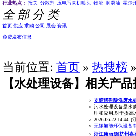
行业热点：
报关
分散剂
压电写真机喷头
物流
润滑油
霍尔
全 部 分 类
首页
供应
求购
公司
展会
资讯
免费发布信息
当前位置:
首页
»
热搜榜
【水处理设备】相关产品
支塘切割酸洗废水处
污水处理设备是水
理和应用,对于提高
2026-06-22 14:44
[
无锡旭能环保设备
浙江康丽源|杭州嘉