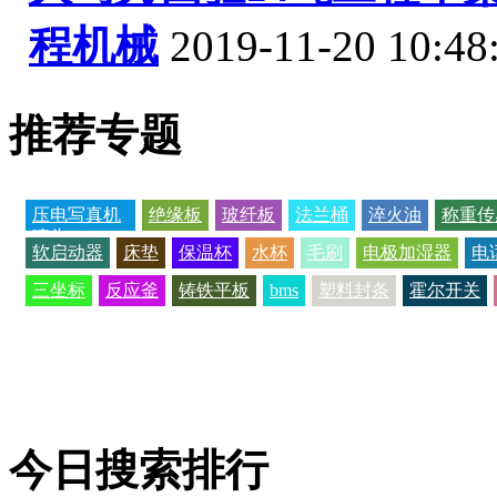
程机械
2019-11-20 10:48
推荐专题
压电写真机
绝缘板
玻纤板
法兰桶
淬火油
称重传
喷头
软启动器
床垫
保温杯
水杯
毛刷
电极加湿器
电
三坐标
反应釜
铸铁平板
bms
塑料封条
霍尔开关
今日搜索排行