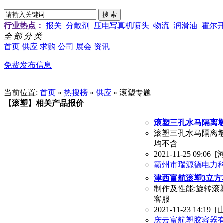
行业热点：
报关
分散剂
压电写真机喷头
物流
润滑油
霍尔
全 部 分 类
首页
供应
求购
公司
展会
资讯
免费发布信息
当前位置:
首页
»
热搜榜
»
供应
» 滚塑专题
【滚塑】相关产品报价
滚塑三孔水马隔离
滚塑三孔水马隔离
均不含
2021-11-25 09:06
[
霸州市瑞源德电力
津西富航滚塑3立方
制作及性能:旋转滚
客服
2021-11-23 14:19
[
庆云富航塑胶容器