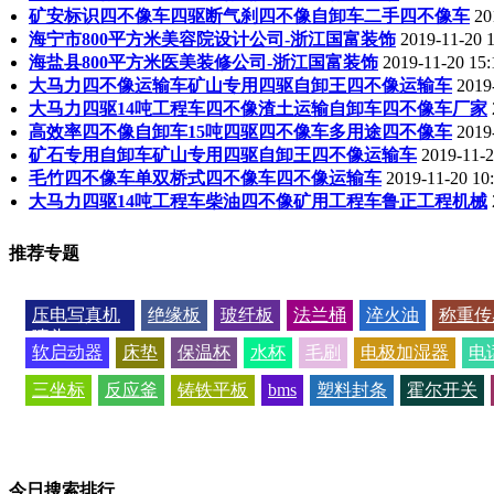
矿安标识四不像车四驱断气刹四不像自卸车二手四不像车
20
海宁市800平方米美容院设计公司-浙江国富装饰
2019-11-20 1
海盐县800平方米医美装修公司-浙江国富装饰
2019-11-20 15:
大马力四不像运输车矿山专用四驱自卸王四不像运输车
2019
大马力四驱14吨工程车四不像渣土运输自卸车四不像车厂家
高效率四不像自卸车15吨四驱四不像车多用途四不像车
2019
矿石专用自卸车矿山专用四驱自卸王四不像运输车
2019-11-2
毛竹四不像车单双桥式四不像车四不像运输车
2019-11-20 10
大马力四驱14吨工程车柴油四不像矿用工程车鲁正工程机械
推荐专题
压电写真机
绝缘板
玻纤板
法兰桶
淬火油
称重传
喷头
软启动器
床垫
保温杯
水杯
毛刷
电极加湿器
电
三坐标
反应釜
铸铁平板
bms
塑料封条
霍尔开关
今日搜索排行