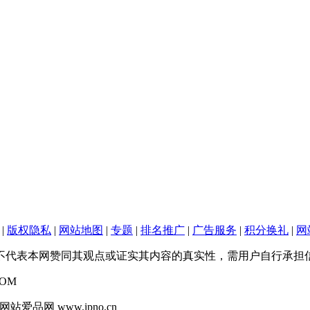
|
版权隐私
|
网站地图
|
专题
|
排名推广
|
广告服务
|
积分换礼
|
网
不代表本网赞同其观点或证实其内容的真实性，需用户自行承担信
OM
爱品网 www.ipno.cn