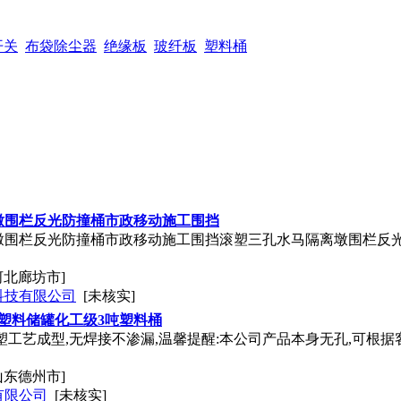
开关
布袋除尘器
绝缘板
玻纤板
塑料桶
墩围栏反光防撞桶市政移动施工围挡
墩围栏反光防撞桶市政移动施工围挡滚塑三孔水马隔离墩围栏反光
河北廊坊市]
科技有限公司
[未核实]
塑料储罐化工级3吨塑料桶
塑工艺成型,无焊接不渗漏,温馨提醒:本公司产品本身无孔,可根
山东德州市]
有限公司
[未核实]