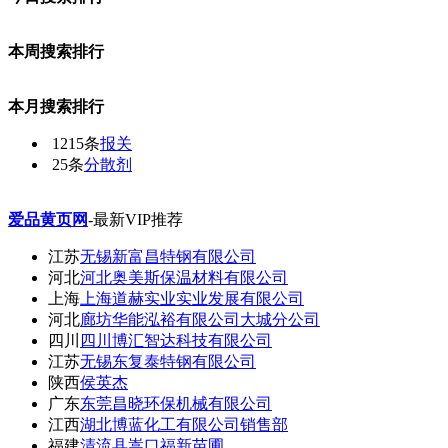
本周搜索排行
本月搜索排行
1215条
报关
25条
分散剂
爱品黄页网
-最新VIP推荐
江苏
无锡新富昌特钢有限公司
河北
河北奥美斯保温材料有限公司
上海
上海道赫实业实业发展有限公司
河北
廊坊华能泓裕有限公司大城分公司
四川
四川博汇智达科技有限公司
江苏
无锡东复泰特钢有限公司
陕西
侯英杰
广东
东莞昌晓环保机械有限公司
江西
湖北博蓝化工有限公司销售部
福建
清流县嵩口福新苗圃