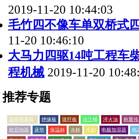
2019-11-20 10:44:03
毛竹四不像车单双桥式
11-20 10:46:10
大马力四驱14吨工程车
程机械
2019-11-20 10:48
推荐专题
压电写真机
绝缘板
玻纤板
法兰桶
淬火油
称重传
喷头
软启动器
床垫
保温杯
水杯
毛刷
电极加湿器
电