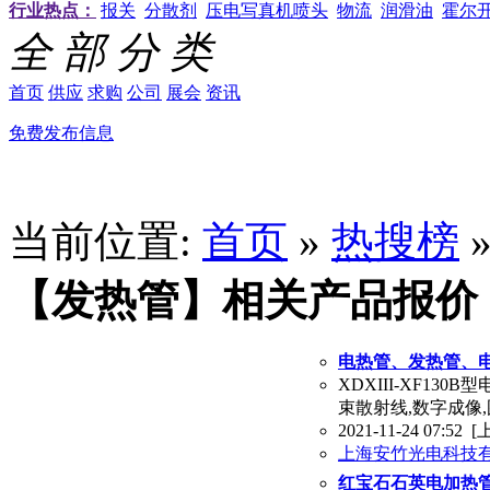
行业热点：
报关
分散剂
压电写真机喷头
物流
润滑油
霍尔
全 部 分 类
首页
供应
求购
公司
展会
资讯
免费发布信息
当前位置:
首页
»
热搜榜
【发热管】相关产品报价
电热管、发热管、
XDXIII-XF13
束散射线,数字成像
2021-11-24 07:52
[
上海安竹光电科技
红宝石石英电加热