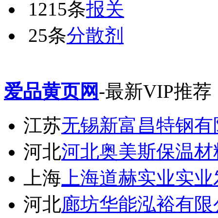
1215条
报关
25条
分散剂
爱品黄页网
-最新VIP推荐
江苏
无锡新富昌特钢有
河北
河北奥美斯保温材
上海
上海道赫实业实业
河北
廊坊华能泓裕有限