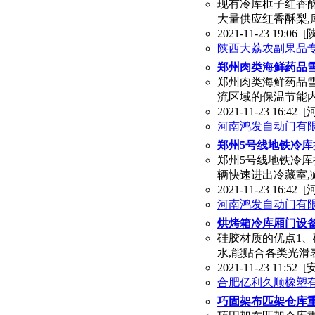
现有冷库框子红香酥
大量供应红香酥梨,
2021-11-23 19:06
[
陕西大荔农副果品
郑州肉类海鲜药品
郑州肉类海鲜药品
流区域的保温节能内
2021-11-23 16:42
[
河南鸿发自动门有
郑州5号线地铁冷库
郑州5号线地铁冷
辆快速进出冷藏室,
2021-11-23 16:42
[
河南鸿发自动门有
烘烤箱冷库厢门设备
硅胶材质的优点1、
水,能贴合各类光滑
2021-11-23 11:52
[
合肥亿利久顺橡塑
巧固架布匹架仓库