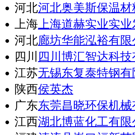
河北
河北奥美斯保温材
上海
上海道赫实业实业
河北
廊坊华能泓裕有限
四川
四川博汇智达科技
江苏
无锡东复泰特钢有
陕西
侯英杰
广东
东莞昌晓环保机械
江西
湖北博蓝化工有限