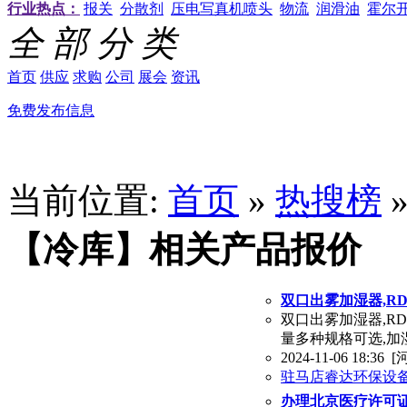
行业热点：
报关
分散剂
压电写真机喷头
物流
润滑油
霍尔
全 部 分 类
首页
供应
求购
公司
展会
资讯
免费发布信息
当前位置:
首页
»
热搜榜
【冷库】相关产品报价
双口出雾加湿器,RD
双口出雾加湿器,RD
量多种规格可选,加
2024-11-06 18:36
[
驻马店睿达环保设
办理北京医疗许可