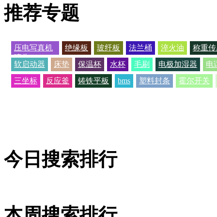
推荐专题
压电写真机
绝缘板
玻纤板
法兰桶
淬火油
称重传
喷头
软启动器
床垫
保温杯
水杯
毛刷
电极加湿器
电
三坐标
反应釜
铸铁平板
bms
塑料封条
霍尔开关
今日搜索排行
本周搜索排行