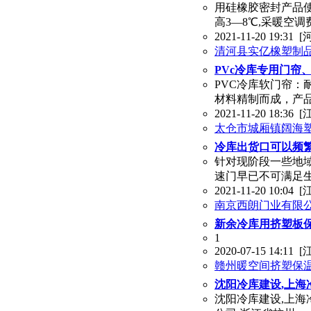
用硅橡胶密封产品使
高3—8℃,采暖空调
2021-11-20 19:31
[
清河县实亿橡塑制
PVc冷库专用门帘
PVC冷库软门帘
材料精制而成，产品
2021-11-20 18:36
[
太仓市城厢镇阔海
冷库出货口可以频
针对现阶段一些地
速门早已不可满足生
2021-11-20 10:04
[
南京西朗门业有限
新余冷库用挤塑板
1
2020-07-15 14:11
[
赣州暖空间挤塑保
沈阳冷库建设,上海
沈阳冷库建设,上海