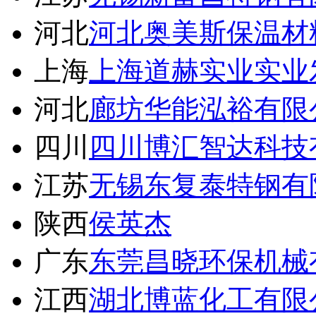
河北
河北奥美斯保温材
上海
上海道赫实业实业
河北
廊坊华能泓裕有限
四川
四川博汇智达科技
江苏
无锡东复泰特钢有
陕西
侯英杰
广东
东莞昌晓环保机械
江西
湖北博蓝化工有限