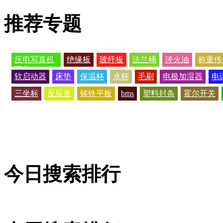
推荐专题
压电写真机
绝缘板
玻纤板
法兰桶
淬火油
称重传
喷头
软启动器
床垫
保温杯
水杯
毛刷
电极加湿器
电
三坐标
反应釜
铸铁平板
bms
塑料封条
霍尔开关
今日搜索排行