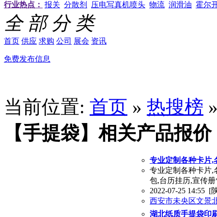
行业热点：
报关
分散剂
压电写真机喷头
物流
润滑油
霍尔
全 部 分 类
首页
供应
求购
公司
展会
资讯
免费发布信息
当前位置:
首页
»
热搜榜
【手提袋】相关产品报价
专业定制各种卡片,名
专业定制各种卡片,名
包,台历挂历,宣传
2022-07-25 14:55
[
西安市未央区文景
湖北纸质手提袋印