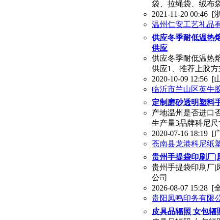
袋、拉绳袋、绒布
2021-11-20 00:46
[
温州仁安工艺礼品
供应冬季耐低温热
供应
供应冬季耐低温热
供应1、推荐上胶方式
2020-10-09 12:56
[
临沂市兰山区英牛
定制磨砂透明塑料手
产地温州是否进口否
生产量3品牌科尼尺寸联系
2020-07-16 18:19
[
苍南县龙港科尼纸
贵州手提袋印刷厂
贵州手提袋印刷厂|
公司
2026-08-07 15:28
[
贵阳凤鸣印务有限
皮具品辐照 女包辐