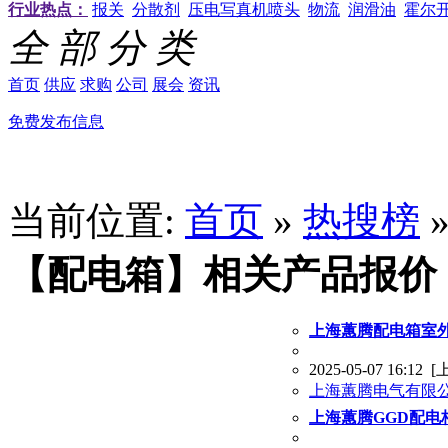
行业热点：
报关
分散剂
压电写真机喷头
物流
润滑油
霍尔
全 部 分 类
首页
供应
求购
公司
展会
资讯
免费发布信息
当前位置:
首页
»
热搜榜
【配电箱】相关产品报价
上海蕙腾配电箱室
2025-05-07 16:12
[
上海蕙腾电气有限
上海蕙腾GGD配