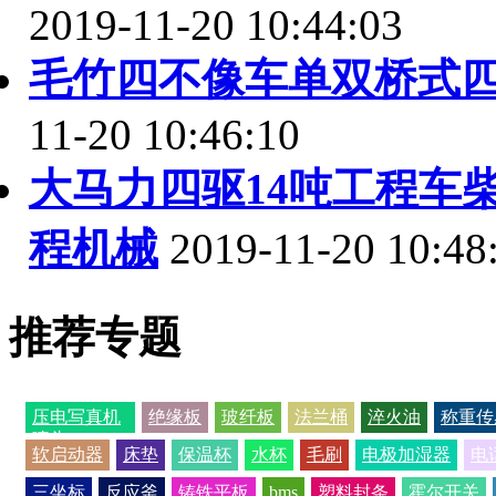
2019-11-20 10:44:03
毛竹四不像车单双桥式
11-20 10:46:10
大马力四驱14吨工程车
程机械
2019-11-20 10:48
推荐专题
压电写真机
绝缘板
玻纤板
法兰桶
淬火油
称重传
喷头
软启动器
床垫
保温杯
水杯
毛刷
电极加湿器
电
三坐标
反应釜
铸铁平板
bms
塑料封条
霍尔开关