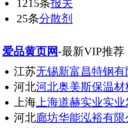
1215条
报关
25条
分散剂
爱品黄页网
-最新VIP推荐
江苏
无锡新富昌特钢有
河北
河北奥美斯保温材
上海
上海道赫实业实业
河北
廊坊华能泓裕有限