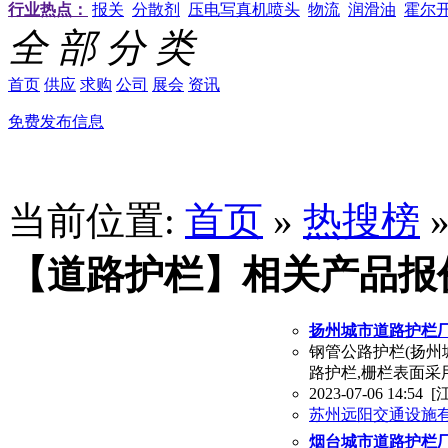
行业热点：
报关
分散剂
压电写真机喷头
物流
润滑油
霍尔
全 部 分 类
首页
供应
求购
公司
展会
资讯
免费发布信息
当前位置:
首页
»
热搜榜
【道路护栏】相关产品报
扬州城市道路护栏厂
钢管公路护栏(扬州
路护栏,栅栏表面采
2023-07-06 14:54
[
苏州远阳交通设施
烟台城市道路护栏厂