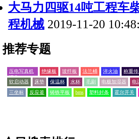
大马力四驱14吨工程车
程机械
2019-11-20 10:48
推荐专题
压电写真机
绝缘板
玻纤板
法兰桶
淬火油
称重传
喷头
软启动器
床垫
保温杯
水杯
毛刷
电极加湿器
电
三坐标
反应釜
铸铁平板
bms
塑料封条
霍尔开关