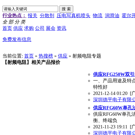
行业热点：
报关
分散剂
压电写真机喷头
物流
润滑油
霍尔
全 部 分 类
首页
供应
求购
公司
展会
资讯
免费发布信息
当前位置:
首页
»
热搜榜
»
供应
» 射频电阻专题
【射频电阻】相关产品报价
供应RFG250W双引
一、产品用途及特点
特性好
2021-12-14 01:20
[
深圳德平电子有限
供应RFG60W单孔
供应RFG60W单
衡、终端负
2021-11-23 19:11
[
深圳德平电子有限