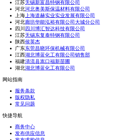
江苏
无锡新富昌特钢有限公司
河北
河北奥美斯保温材料有限公司
上海
上海道赫实业实业发展有限公司
河北
廊坊华能泓裕有限公司大城分公司
四川
四川博汇智达科技有限公司
江苏
无锡东复泰特钢有限公司
陕西
侯英杰
广东
东莞昌晓环保机械有限公司
江西
湖北博蓝化工有限公司销售部
福建
清流县嵩口福新苗圃
湖北
湖北博蓝化工有限公司
网站指南
服务条款
版权隐私
常见问题
快捷导航
商务中心
发布供应信息
发布求购信息