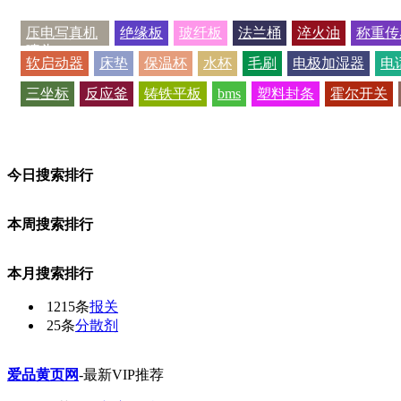
压电写真机
绝缘板
玻纤板
法兰桶
淬火油
称重传
喷头
软启动器
床垫
保温杯
水杯
毛刷
电极加湿器
电
三坐标
反应釜
铸铁平板
bms
塑料封条
霍尔开关
今日搜索排行
本周搜索排行
本月搜索排行
1215条
报关
25条
分散剂
爱品黄页网
-最新VIP推荐