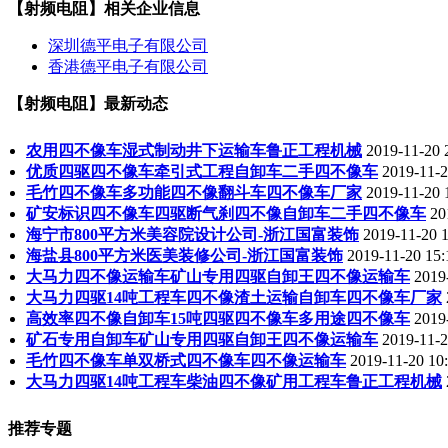
【射频电阻】相关企业信息
深圳德平电子有限公司
香港德平电子有限公司
【射频电阻】最新动态
农用四不像车湿式制动井下运输车鲁正工程机械
2019-11-20 
优质四驱四不像车牵引式工程自卸车二手四不像车
2019-11-2
毛竹四不像车多功能四不像翻斗车四不像车厂家
2019-11-20 
矿安标识四不像车四驱断气刹四不像自卸车二手四不像车
20
海宁市800平方米美容院设计公司-浙江国富装饰
2019-11-20 1
海盐县800平方米医美装修公司-浙江国富装饰
2019-11-20 15:
大马力四不像运输车矿山专用四驱自卸王四不像运输车
2019
大马力四驱14吨工程车四不像渣土运输自卸车四不像车厂家
高效率四不像自卸车15吨四驱四不像车多用途四不像车
2019
矿石专用自卸车矿山专用四驱自卸王四不像运输车
2019-11-2
毛竹四不像车单双桥式四不像车四不像运输车
2019-11-20 10
大马力四驱14吨工程车柴油四不像矿用工程车鲁正工程机械
推荐专题