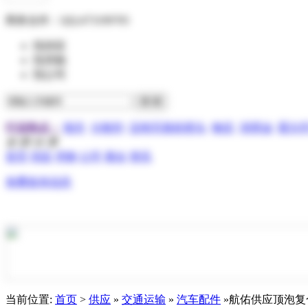
商务合作：
QQ:473199705
找供应
找求购
找公司
行业热点：
报关
分散剂
压电写真机喷头
物流
润滑油
霍尔
全 部 分 类
首页
供应
求购
公司
展会
资讯
免费发布信息
当前位置:
首页
>
供应
»
交通运输
»
汽车配件
»航佑供应顶泡复