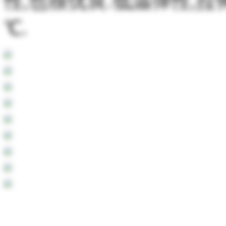
性,也很优良.低温弹性,拉
℃.