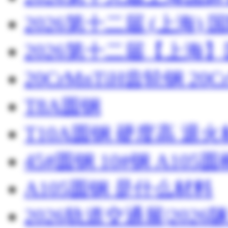
2026第十二届 (上海
2026第十二届【上海
20CrMnTiH齿轮钢 20C
T8A圆钢
T10A圆钢 硬度高 退
45#圆钢 10#钢 A105圆
A105圆钢 是什么材料
2026轨道交通展|20