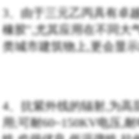
3、由于三元乙丙具有卓越
橡胶",尤其应用在不同
类城市建筑物上,更会显示
4、抗紫外线的辐射,为
用;可耐60~150KV电