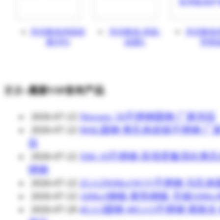
河北航佑供应硅
河北航佑-供应-
河北航佑供
胶9字6
硅胶E
型骨
更多»
最新VIP发布产品
2026-07-22
Nitronic 50不锈钢圆钢 厂家供应
2026-07-22
904L圆钢 奥氏体超级不锈钢 厂
应
2026-07-22
XM-19不锈钢 高强度氮强化奥
锈钢
2026-07-22
2Cr12NiMo1W1V不锈钢 马氏
2026-07-22
16Mo3钢板 耐热钢板 无锡16Mo
2026-07-20
4Cr13圆钢 40Cr13不锈钢 规格全