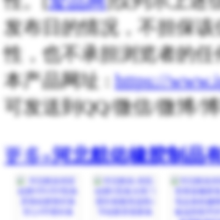
性。[
爱品网
]仅列示上述
发布日的情况，不担保该
性，也不承担浏览者的任
本产品网址 :
https://www.
可发送到QQ/微信/微博
更多»
河北航佑橡胶制品