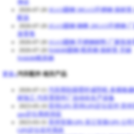
保证
2026-07-20
3Cr13圆钢 30Cr13不锈钢 保材质
配送
2026-07-20
2Cr13圆钢 钢棒 20Cr13不锈钢 
发零售
2026-07-20
1Cr13圆钢 不锈钢材料 厂家批
2026-07-20
NAK80圆钢 模具钢 保材质 无锡
NAK80模具钢
更多»
汽车配件 相关产品
2026-07-11
汽车雨刮器臂杆成型机 多规格
材加工 汽车零部件厂自动化生产设备
2023-05-10
苏州GPS 苏州GPS定位监控 苏
gps定位系统供应
2023-03-31
苏州安装GPS 吴江安装GPS 公
GPS定位监控系统