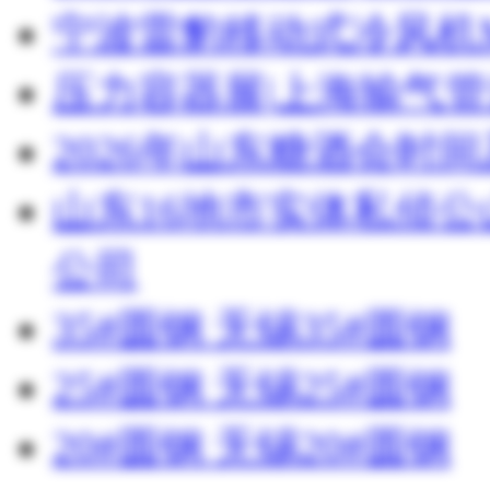
宁波雷豹移动式冷风机M
压力容器展|上海输气管
2026年山东糖酒会时
山东16地市实体私侦
公司
35#圆钢 无锡35#圆钢
25#圆钢 无锡25#圆钢
20#圆钢 无锡20#圆钢