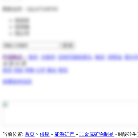
商务合作：
QQ:473199705
找供应
找求购
找公司
行业热点：
报关
分散剂
压电写真机喷头
物流
润滑油
霍尔
全 部 分 类
首页
供应
求购
公司
展会
资讯
免费发布信息
当前位置:
首页
>
供应
»
能源矿产
»
非金属矿物制品
»耐酸砖