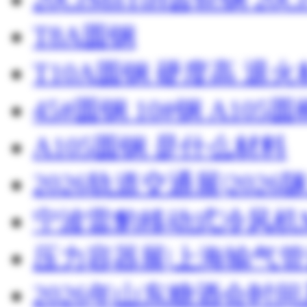
T8A圆钢
T10A圆钢 硬度高 退
45#圆钢 10#钢 A105圆
A105圆钢 是什么材料
2026轨道交通展|20
宁波雷豹移动式冷风机M
压力容器展|上海输气管
2026年山东糖酒会时