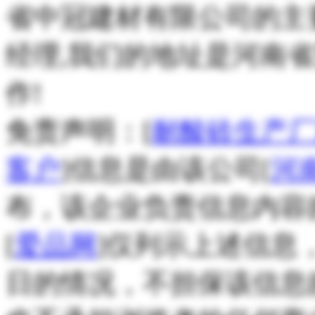
省中冠建材有限公司的主
经理,我们的地址是河南
作!
免责声明：[
耐酸砖生产
客户
]信息是由该公司[
河
布，该企业负责信息内容
[
爱品网
]仅列示上述信息
日的情况，不担保该信息