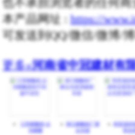
也不承担浏览者的任何商
本产品网址 :
https://www.
可发送到QQ/微信/微博
更多»
河南省中冠建材有
江苏耐酸砖,众
浙江耐酸砖厂家
有盲道的
光耐酸
众光发
有全