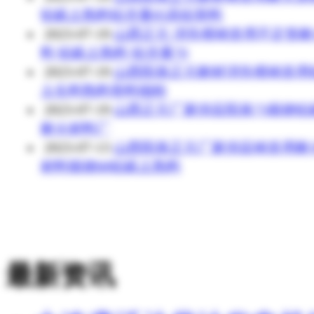
铝矾土熟料铝含量85高铝骨料
2023-07-19
山西正元 消失模铸造用不定形
料 铝矾土熟料 铝含量70
2023-07-19
山西阳泉正元耐材消失模铸造用
土生料熟料骨料细粉
2023-07-19
山西正元厂家供应阳泉75煅烧铝
耐火材料厂
2023-07-13
山西阳泉正元厂家供应铸造用耐
材料煅烧88铝矾土熟料
最新资讯