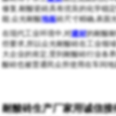
修复.耐酸瓷砖具有优良的化学稳定
能.众光耐酸
地板
砖尺寸精确,表面
在现代工业环境中,对
建材
的耐酸耐
些要求,所以众光耐酸砖在工业领
大企业的肯定,受到耐酸砖行业各界
酸砖也被普通民众所使用在车间地
耐酸砖生产厂家用诚信接