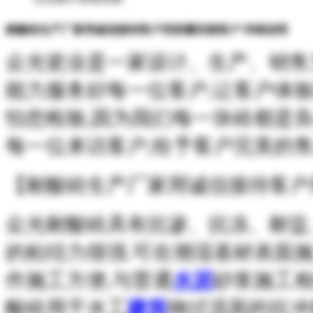
耐酸砖生产厂家用诚信接待客户用质量回馈客户 详细说明
众光瓷业是一家设计、生产、销售
能力服务好每一位客户,让客户体
怕您检验,因为我们每一块砖都是良
每一位来访客户,给予客户完美的售
【耐酸砖生产厂家用诚信接待客户
众光耐酸砖具有抗渗、抗冻、耐盐
的粘结力很强.可在潮湿基材表面施
作施工方便,与普通
水泥
砂浆施工相
酸砖用于水工
建筑
物过流面的抗冲