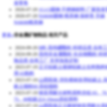
发零售
2026-07-20
1Cr13圆钢 不锈钢材料 厂家批
2026-07-20
NAK80圆钢 模具钢 保材质 无锡
NAK80模具钢
更多»
非金属矿物制品 相关产品
2024-09-20
B粒 高纯硼颗粒 科研品质 自有
2024-09-20
高纯非金属颗粒 化合物颗粒 科
验品质 自有工厂 支持加急定制
2023-07-19
正元铝矾土煅烧铝矾土生料熟料
用 65熟料
2023-07-19
山西阳泉 消失模铸造用铝矾土 
矾土细粉60 高铝细粉
2023-07-19
铸造用耐火材料原料含铝 65、7
75、80铝矾土0-10mm高铝骨料
2023-07-19
山西阳泉正元耐材铸造用耐火原