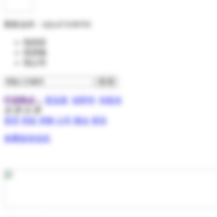
商务合作：
QQ:473199705
找供应
找求购
找公司
行业热点：
变压器
说明书
包装盒
全 部 分 类
首页
供应
求购
公司
展会
资讯
免费发布信息