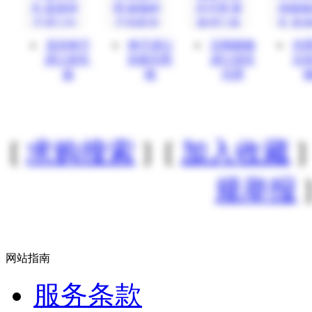
花卉种子
种子进口
日韩植物
代
进口清关,
关税代理,
进口清关
日
蔬
植
代理
[
求购搜索
] [
加入收藏
]
规举报
]
网站指南
服务条款