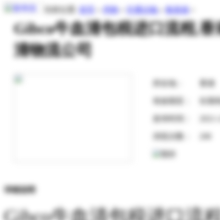
当前位置:
首页
»
求购
»
交通运输
»
集装箱
»
Gibco牛血清包税进口流程,
清物流公司
所在地：
香港
有效期至：
长期
发布时间：
2021-
浏览次数：
208
详细说明
Gibco牛血清包税进口流