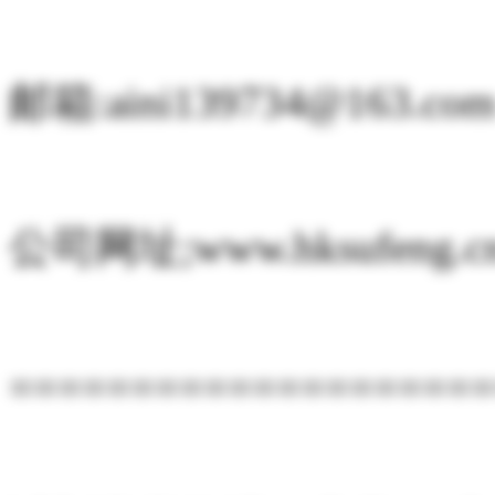
邮箱:aini139734@163.co
公司网址;www.hksufeng.c
====================