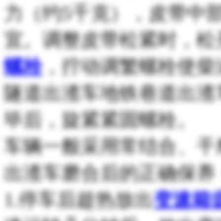
力（约5千克），皮带中部
宜。调整皮带松紧时，松
螺栓
，拧动调繁螺栓使柴
隧道出渣车地铁巷道出渣
毕后，旋紧紧固螺栓。
车辆一般采用常结合、干
出渣车磨合后的正确保养
1.停车后趁热放出
变速箱