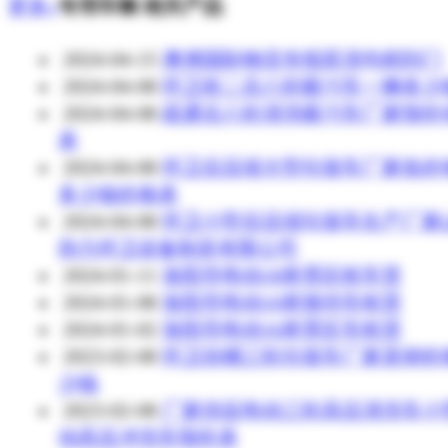
更多»
专用车辆 相关产品
2024-04-15
澳洲国际物流专线双清包税到门
2024-04-08
环卫前二后八轮吸污车一辆多少
2024-04-08
疏通后八轮清洗吸污车厂家报价
表
2024-04-08
环卫后压缩大型垃圾车厂家低价
多少钱价格表
2024-04-08
环卫小型后压缩垃圾车生产厂家
劲力环卫设备制造有限公司
2024-01-11
洛阳市电动18座景区租车赁
2024-01-08
洛阳市电动10座接待车租赁
2024-01-02
洛阳市电动16座景区车租赁
2023-02-08
环卫挂桶三轮垃圾车厂家直销价
少钱
2023-02-08
厂家供应电动三轮高压清洗车小
动高压冲洗车报价表