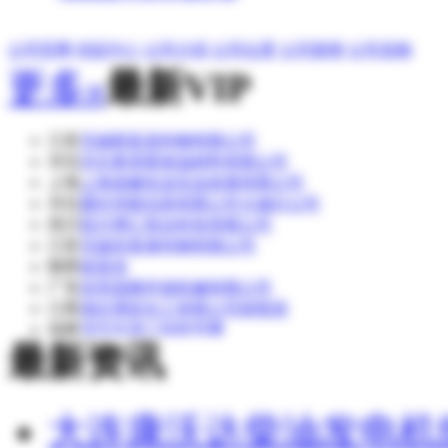
公司官网
供应中心
公司介绍
公司位置
公司新闻
公司采购
更多»
最新VIP
江苏
无锡新富昌特钢有限公司
河北
河北奥美斯保温材料有限公司
上海
上海道赫实业实业发展有限公司
河北
廊坊华能泓裕有限公司大城分公司
四川
四川博汇智达科技有限公司
江苏
无锡东复泰特钢有限公司
陕西
侯英杰
广东
东莞昌晓环保机械有限公司
江西
湖北博蓝化工有限公司销售部
福建
清流县嵩口福新苗圃
最新资讯
湖北
湖北博蓝化工有限公司
大连康沃达柴油发电机