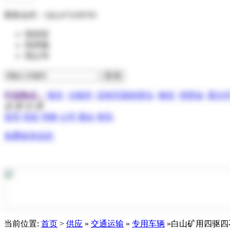
商务合作：
QQ:473199705
找供应
找求购
找公司
行业热点：
报关
分散剂
压电写真机喷头
物流
润滑油
霍尔
全 部 分 类
首页
供应
求购
公司
展会
资讯
免费发布信息
当前位置:
首页
>
供应
»
交通运输
»
专用车辆
»白山矿用四驱四