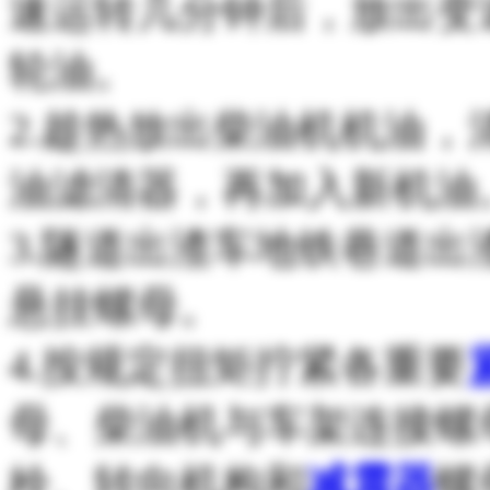
速运转几分钟后，放出变
轮油。
2.趁热放出柴油机机油
油滤清器，再加入新机油
3.隧道出渣车地铁巷道
悬挂螺母。
4.按规定扭矩拧紧各重要
母、柴油机与车架连接螺
栓、转向机构和
减震器
螺