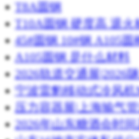
T8A圆钢
T10A圆钢 硬度高 退
45#圆钢 10#钢 A105圆
A105圆钢 是什么材料
2026轨道交通展|20
宁波雷豹移动式冷风机M
压力容器展|上海输气管
2026年山东糖酒会时