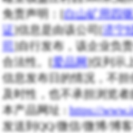
免责声明：[
白山矿用四驱
证
]信息是由该公司[
济宁
司
]自行发布，该企业负
合法性。[
爱品网
]仅列示
信息发布日的情况，不担
及时性，也不承担浏览者
本产品网址 :
https://www.
发送到QQ/微信/微博/