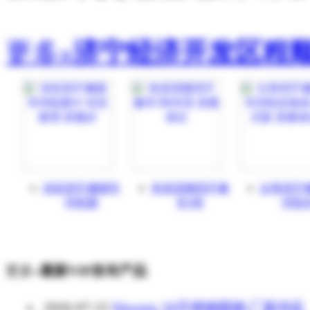
更多»
济宁经济开发区程
供应四不像随车
热卖四驱四不像
出售四不
挖机图
车5吨
挖机
更多»
最新VIP发布产品
2026-07-22
Nitronic 50不锈钢圆钢 厂家供应