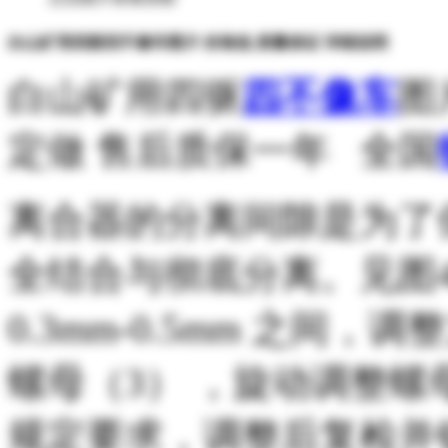
白山矿用四驱四不像车图片 价格低 质量保证 详细说明
白山矿用四驱
四不像车
图
定做 售后质保一年 全国
离合器的分离间隙是为了
全结合与彻底分离。见图4
0.3mm-0.5mm 之
螺母（3） ，旋动调整螺
规定要求，调整后复检并锁