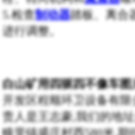
5.检查
制动器
踏板、离合
进行调整。
白山矿用四驱四不像车图片
开发区程顺环卫设备有限
责人是王志豪,我们的地
疃里镇盛庄村西580米,期