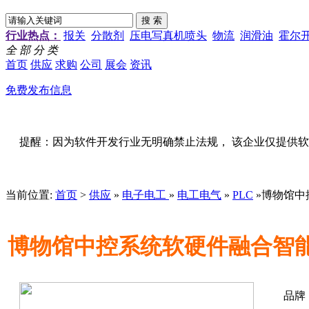
行业热点：
报关
分散剂
压电写真机喷头
物流
润滑油
霍尔
全 部 分 类
首页
供应
求购
公司
展会
资讯
免费发布信息
提醒：因为软件开发行业无明确禁止法规， 该企业仅提供
当前位置:
首页
>
供应
»
电子电工
»
电工电气
»
PLC
»博物馆中
博物馆中控系统软硬件融合智
品牌