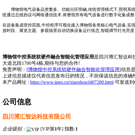
博物馆电气设备品类繁多、功能分区明确,传统管理模式下,照明系
统通过总线协议与网络通信技术,将整馆所有电气设备进行数字化集成整
在设备集成管控层面,中控程序可视化接入博物馆各类核心电气设备,实
放时段、展览主题、参观场景自动切换设备运行状态,智能调节灯光亮度
博物馆中控系统软硬件融合智能化管理应用
是四川博汇智达科技
大道北段1700号4栋,期待与您的合作!
免责声明：[
博物馆中控系统软硬件融合智能化管理应用
]信息
上述信息描述仅代表信息发布日的情况，不担保该信息的准确
本产品网址 :
https://www.ipno.cn/xiaoshou/i407280.html
可发送到
公司信息
四川博汇智达科技有限公司
企业级别：
[VIP第
1
年] 指数:
1