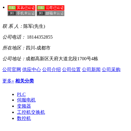
联 系 人：
陈军(先生)
公司电话：
18144352855
所在地区：
四川-成都市
公司地址：
成都高新区天府大道北段1700号4栋
公司官网
供应中心
公司介绍
公司位置
公司新闻
公司采购
更多»
相关分类
PLC
伺服电机
变频器
工控机交换机
数控机