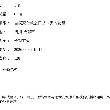
：
1 套
总量：
67 套
期限：
自买家付款之日起
3
天内发货
地：
四川 成都市
期至：
长期有效
更新：
2026-06-02 16:17
次数：
128
在线咨询
的集成整合、统一调度、智能管控与运维统筹,彻底解决传统博物馆电气
心场景需求.