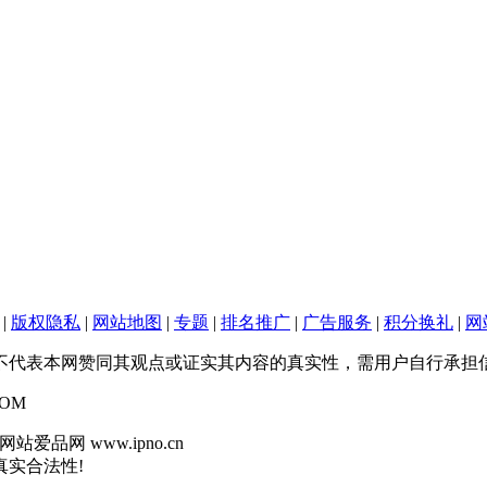
|
版权隐私
|
网站地图
|
专题
|
排名推广
|
广告服务
|
积分换礼
|
网
不代表本网赞同其观点或证实其内容的真实性，需用户自行承担信
OM
爱品网 www.ipno.cn
真实合法性!
鄂公网安备 42018502005275