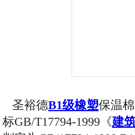
圣裕德
B1级橡塑
保温棉
标GB/T17794-1999《
建