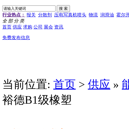
行业热点：
报关
分散剂
压电写真机喷头
物流
润滑油
霍尔
全 部 分 类
首页
供应
求购
公司
展会
资讯
免费发布信息
当前位置:
首页
>
供应
»
裕德B1级橡塑