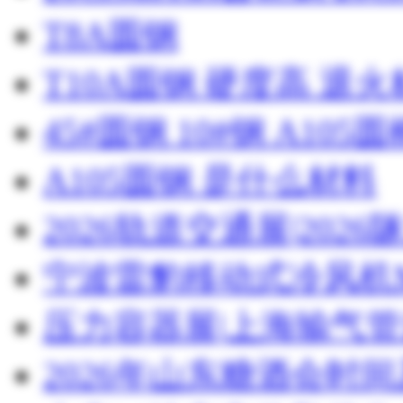
T8A圆钢
T10A圆钢 硬度高 退
45#圆钢 10#钢 A105圆
A105圆钢 是什么材料
2026轨道交通展|20
宁波雷豹移动式冷风机M
压力容器展|上海输气管
2026年山东糖酒会时