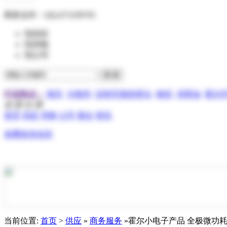
商务合作：
QQ:473199705
找供应
找求购
找公司
行业热点：
报关
分散剂
压电写真机喷头
物流
润滑油
霍尔
全 部 分 类
首页
供应
求购
公司
展会
资讯
免费发布信息
当前位置:
首页
>
供应
»
商务服务
»霍尔小电子产品 全极微功耗