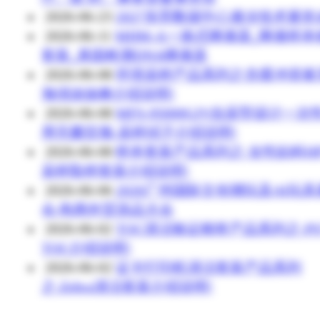
2026-06-23
2027东莞数据中心液冷技术展览
2026-06-11
MHM-A一体式唾液器_唾液样本
套装_基因检测DNA唾液器
2026-06-08
环境采样产品系列之含缓冲溶液
海绵涂抹棒介绍说明!
2026-06-08
MFS-95000GJV自采型设计一次
用无菌宫颈-采样拭子介绍说明!
2026-06-08
样本套装产品系列之:女性妇科H
采样取样套装介绍说明!
2026-06-06
2026广州国际文创潮玩及AI玩
会.电商外贸选品大会
2026-06-02
TOC清洁验证棉签产品系列之:PS7
TOC介绍说明!
2026-06-02
证卡打印机清洁套装产品系列
之:Zebra清洁套装介绍说明!