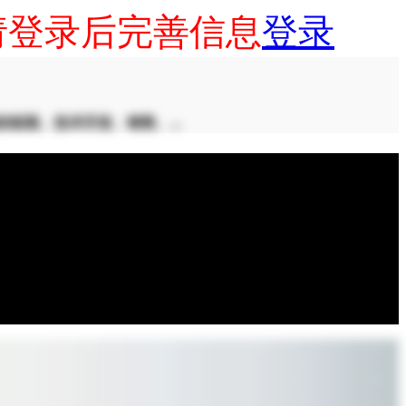
请登录后完善信息
登录
组装、技术开发、销售、...