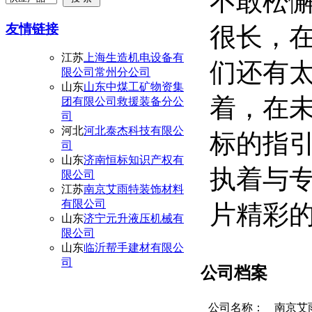
不敢松
友情链接
很长，
江苏
上海生造机电设备有
们还有
限公司常州分公司
山东
山东中煤工矿物资集
着，在
团有限公司救援装备分公
司
河北
河北泰杰科技有限公
标的指
司
山东
济南恒标知识产权有
执着与
限公司
江苏
南京艾雨特装饰材料
有限公司
片精彩
山东
济宁元升液压机械有
限公司
山东
临沂帮手建材有限公
司
公司档案
公司名称：
南京艾