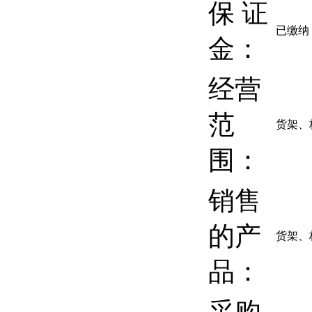
保 证
已缴纳
金：
经营
范
货架、
围：
销售
的产
货架、
品：
采购