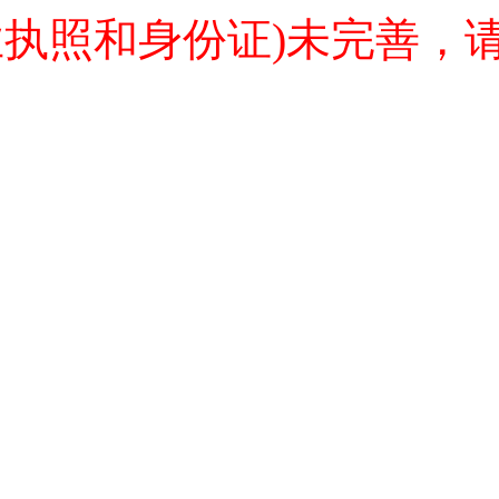
业执照和身份证)未完善，