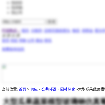
找供应
找求购
找公司
行业热点：
报关
分散剂
压电写真机喷头
物流
润滑油
霍尔
全 部 分 类
首页
供应
求购
公司
展会
资讯
免费发布信息
当前位置:
首页
>
供应
»
公共环设
»
园林绿化
»大型瓜果蔬菜模
大型瓜果蔬菜模型玻璃钢仿真