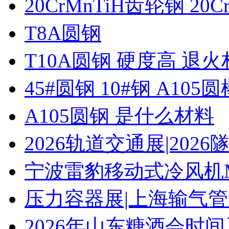
20CrMnTiH齿轮钢 20C
T8A圆钢
T10A圆钢 硬度高 退
45#圆钢 10#钢 A105圆
A105圆钢 是什么材料
2026轨道交通展|20
宁波雷豹移动式冷风机M
压力容器展|上海输气管
2026年山东糖酒会时