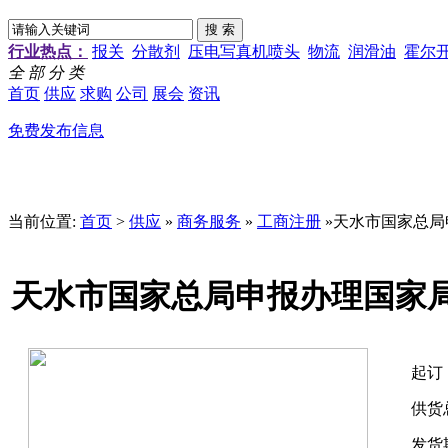
行业热点：
报关
分散剂
压电写真机喷头
物流
润滑油
霍尔
全 部 分 类
首页
供应
求购
公司
展会
资讯
免费发布信息
当前位置:
首页
>
供应
»
商务服务
»
工商注册
»天水市国家总局
天水市国家总局申报办理国家
起订
供货
发货