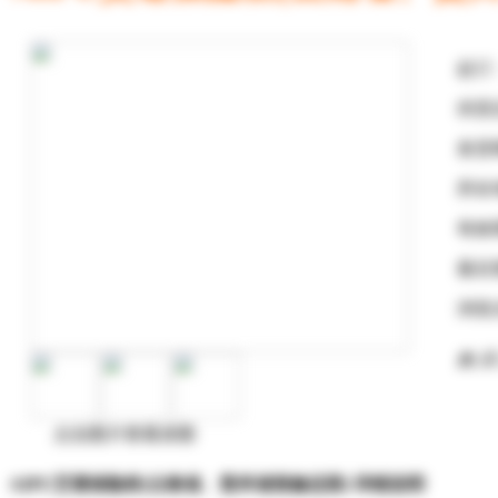
起订
供货
发货
所在
有效
最后
浏览
购 买
点击图片查看原图
AIPU艾谱保险柜(云南省、贵州省报修总部) 详细说明