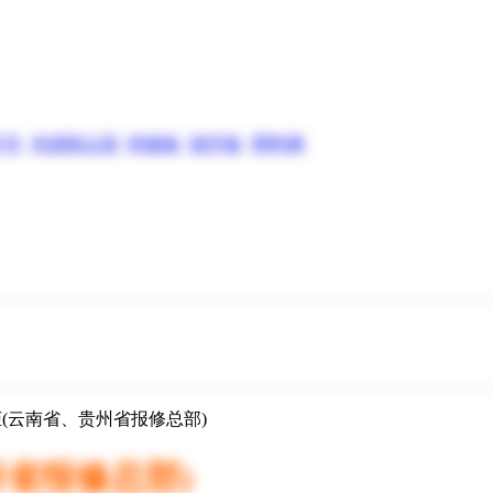
开关
布袋除尘器
绝缘板
玻纤板
塑料桶
柜(云南省、贵州省报修总部)
州省报修总部)