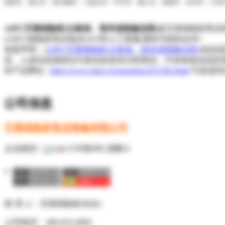
贵阳市、遵义市、安bai顺市、六盘水市、毕节市、铜仁市、清镇市、赤水市、仁
AIPU艾谱保险柜(云南省、贵州省报修总部)
是艾谱保险柜售后维
(AIPU)保险柜售后电话24小时人工客服,期待与您的合作!
免责声明：[
AIPU艾谱保险柜(云南省、贵州省报修总部)
]信息
息，上述信息描述仅代表信息发布日的情况，不担保该信息的
本产品网址 :
https://www.ipno.cn/xiaoshou/i315302.html
可发送到
公司信息
艾谱保险柜售后维修有限公司
企业级别：
[VIP第
1
年] 指数:
1
联 系 人：
艾谱保险柜(先生)
公司电话：
400-832-6869