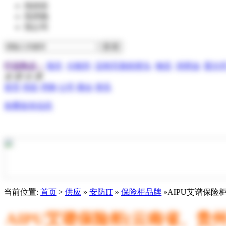
找供应
找求购
找公司
行业热点：
报关
分散剂
压电写真机喷头
物流
润滑油
霍尔
全 部 分 类
首页
供应
求购
公司
展会
资讯
免费发布信息
当前位置:
首页
>
供应
»
安防IT
»
保险柜品牌
»AIPU艾谱保险
AIPU艾谱保险柜(云南省、贵