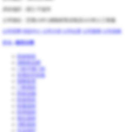
所在地区：
浙江-宁波市
公司地址：
艾谱(AIPU)保险柜售后电话24小时人工客服
公司官网
供应中心
公司介绍
公司位置
公司新闻
公司采购
更多»
相关分类
防盗锁具
保险柜品牌
门铃可视门铃
监视监控设备
报警装置
门禁系统
防盗设施
防身用具
防暴器材
防弹器材
救生器材
消防器材
作业保护