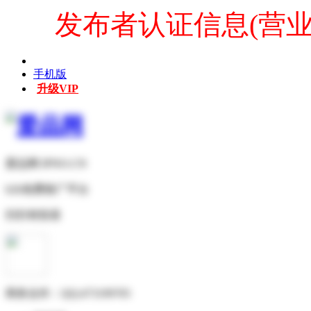
发布者认证信息(营
手机版
升级VIP
爱品网 IPNO.CN
b2b免费推广平台
扫扫有惊喜
商务合作：
QQ:473199705