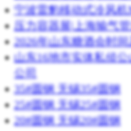
宁波雷豹移动式冷风机M
压力容器展|上海输气管
2026年山东糖酒会时
山东16地市实体私侦
公司
35#圆钢 无锡35#圆钢
25#圆钢 无锡25#圆钢
20#圆钢 无锡20#圆钢