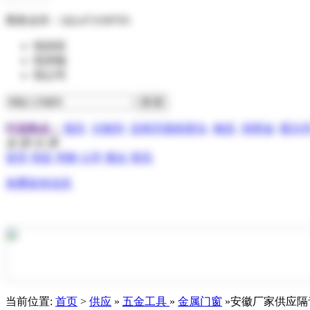
商务合作：
QQ:473199705
找供应
找求购
找公司
行业热点：
报关
分散剂
压电写真机喷头
物流
润滑油
霍尔
全 部 分 类
首页
供应
求购
公司
展会
资讯
免费发布信息
当前位置:
首页
>
供应
»
五金工具
»
金属门窗
»安徽厂家供应隔