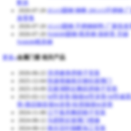
配送
2026-07-20
2Cr13圆钢 钢棒 20Cr13不锈钢 
发零售
2026-07-20
1Cr13圆钢 不锈钢材料 厂家批
2026-07-20
NAK80圆钢 模具钢 保材质 无锡
NAK80模具钢
更多»
金属门窗 相关产品
2026-06-22
洪泽健身房镜子安装
2025-12-04
快速维修南京钢化玻璃门
2025-10-09
百家湖附近舞蹈房镜子安装
2025-02-12
M型龙骨/隔墙M型龙骨/M型减
骨/酒店隔音墙M龙骨/轻质隔墙M龙骨
2024-11-08
江宁嘉禾舞蹈镜子安装
2024-08-12
马群附近玻璃门维修
2024-08-12
南京百叶隔断加工安装