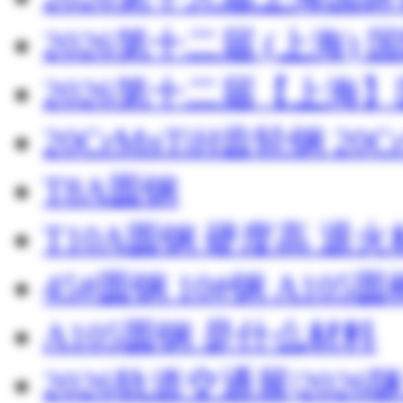
2026第十二届 (上海
2026第十二届【上海
20CrMnTiH齿轮钢 20C
T8A圆钢
T10A圆钢 硬度高 退
45#圆钢 10#钢 A105圆
A105圆钢 是什么材料
2026轨道交通展|20