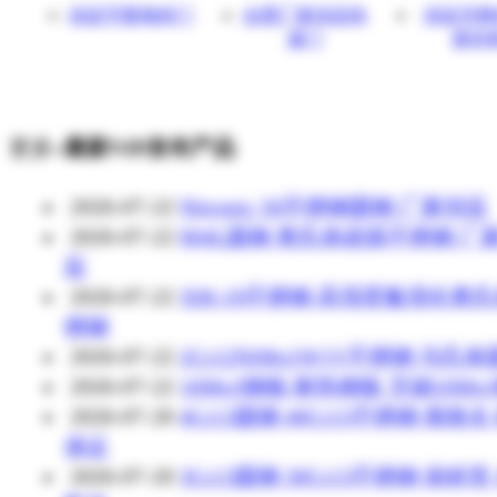
供应宇茜堆积门
合肥厂家供应快
供应升降
速门
家价
更多»
最新VIP发布产品
2026-07-22
Nitronic 50不锈钢圆钢 厂家供应
2026-07-22
904L圆钢 奥氏体超级不锈钢 厂
应
2026-07-22
XM-19不锈钢 高强度氮强化奥
锈钢
2026-07-22
2Cr12NiMo1W1V不锈钢 马氏
2026-07-22
16Mo3钢板 耐热钢板 无锡16Mo
2026-07-20
4Cr13圆钢 40Cr13不锈钢 规格全
保证
2026-07-20
3Cr13圆钢 30Cr13不锈钢 保材质