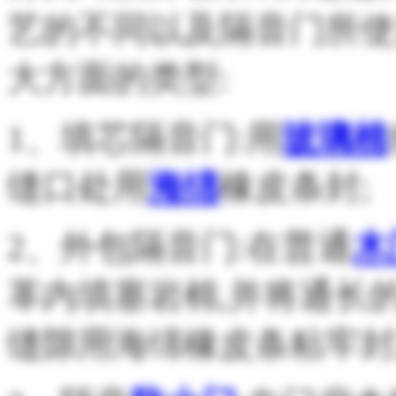
艺的不同以及隔音门所使
大方面的类型:
1
、填芯隔音门:用
玻璃棉
缝口处用
海绵
橡皮条封;
2
、外包隔音门:在普通
木
革内填塞岩棉,并将通长
缝隙用海绵橡皮条粘牢封