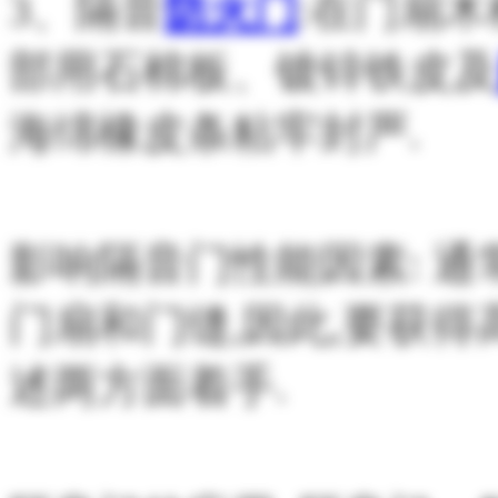
3
、隔音
防火门
:在门扇
部用石棉板、镀锌铁皮及
海绵橡皮条粘牢封严.
影响隔音门性能因素: 
门扇和门缝,因此,要获
述两方面着手.