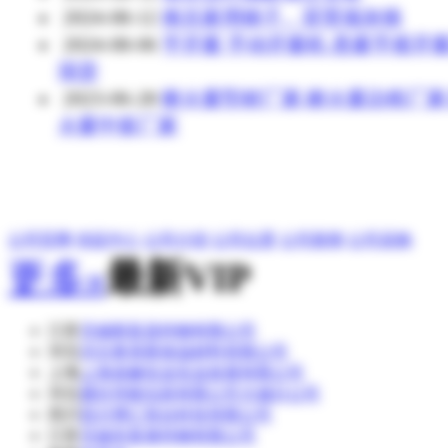
2024-08-12
南京家用镜子、背景墙灰镜
2024-08-06
平开窗 手动开窗机 悬窗手摇开
现货
2023-06-28
耐火窗型材厂家,耐火窗边框厂家
火窗中挺厂家
公司官网
供应中心
公司介绍
公司位置
公司新闻
公司采购
更多»
最新VIP
江苏
无锡新富昌特钢有限公司
河北
河北奥美斯保温材料有限公司
上海
上海道赫实业实业发展有限公司
河北
廊坊华能泓裕有限公司大城分公司
四川
四川博汇智达科技有限公司
江苏
无锡东复泰特钢有限公司