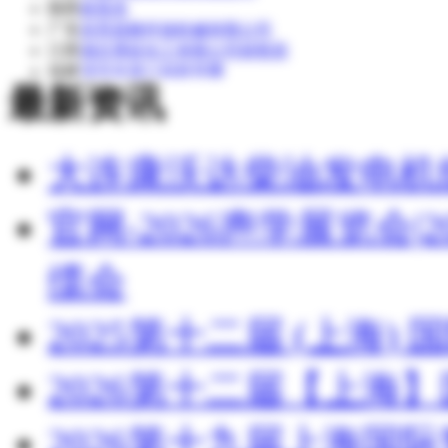
陕西
侯英杰
广东
东莞昌晓环保机械有限公司
江西
湖北博蓝化工有限公司销售部
福建
清流县嵩口福新苗圃
最新资讯
湖北
湖北博蓝化工有限公司
大连康沃达柴油发电机
官网-2026声学展览会
缆会
2025第十二届 (上海
2026第十二届【上海
2026第十九届上海国