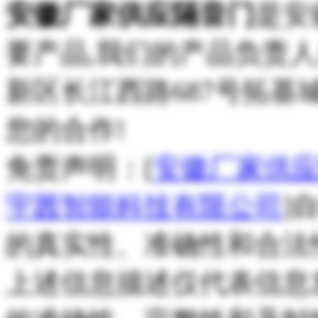
安徽厂家供应隔音门
是安
要产品,我们的产品负责
新区长江西路687号拓基城
您的合作!
免责声明：[
安徽厂家供
宇茜智能科技有限公司
]
的真实性、准确性和合法
上述信息描述仅代表信息