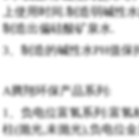
上使用时间.制造弱碱性
制造出偏硅酸矿泉水.
3、制造的碱性水PH值保持
A腾翔环保产品系列:
1、负电位富氢系列:富氢
柱(抛光,未抛光),负电位