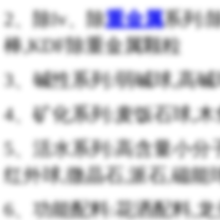
2、除lv、除
重金属
系列:除
棒,KDF除重金属颗粒
3、碱性系列:弱碱球,高
4、矿化系列:麦饭石球,木
5、活水系列:高含量小分
红外球,微晶石,派石,磁能
6、功能配料:花洒配料,龙