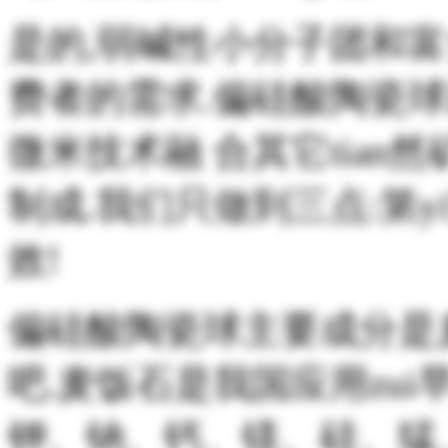
是的,弱碱性小分子团和
费者的需求.偏硅酸陶瓷球诞
微米技术融 合其它tian
制成.我们只做到三点:第yi安
效!
偏硅酸陶瓷球主要成分是麦
吧.麦饭石是我国应用zui早
钾、钠、钙、镁、硅、猛、