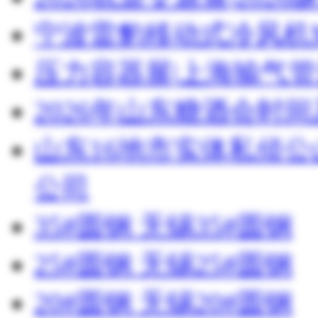
宁波雷豹移动式冷风机M
压力容器展|上海输气管
2026年山东糖酒会时
山东16地市实体私侦
公司
35#圆钢 无锡35#圆钢
25#圆钢 无锡25#圆钢
20#圆钢 无锡20#圆钢