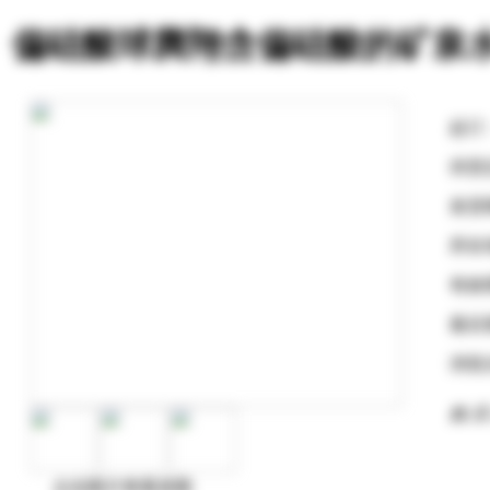
偏硅酸球腾翔含偏硅酸的矿泉
起订
供货
发货
所在
有效
最后
浏览
购 买
点击图片查看原图