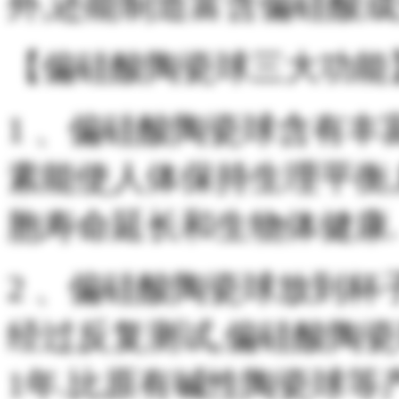
外,还能制造富含偏硅酸成
【偏硅酸陶瓷球三大功能
1 、偏硅酸陶瓷球含有丰
素能使人体保持生理平衡,
胞寿命延长和生物体健康.
2 、偏硅酸陶瓷球放到杯
经过反复测试,偏硅酸陶
1年.比原有碱性陶瓷球等