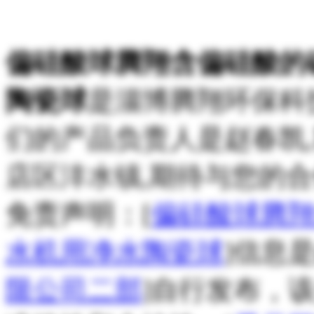
偏硅酸球腾翔含偏硅酸的
陶瓷球
是淄博腾翔环保科
们的产品负责人是赵春凯
店区沣水镇,期待与您的合
免责声明：[
偏硅酸球腾
水机用净水陶瓷球
]信息
限公司二部
]自行发布，