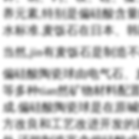
养元素,特别是偏硅酸含量能
水标准.麦饭石在日本、韩
当然,jin有麦饭石是制造
偏硅酸陶瓷球由电气石、
等多种tian然矿物材料配
成.偏硅酸陶瓷球是在原
方改良和工艺改进开发的