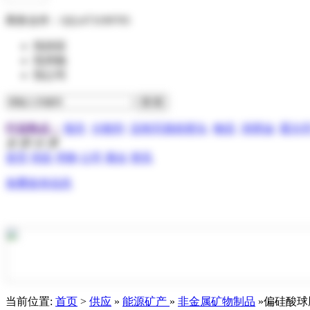
商务合作：
QQ:473199705
找供应
找求购
找公司
行业热点：
报关
分散剂
压电写真机喷头
物流
润滑油
霍尔
全 部 分 类
首页
供应
求购
公司
展会
资讯
免费发布信息
当前位置:
首页
>
供应
»
能源矿产
»
非金属矿物制品
»偏硅酸