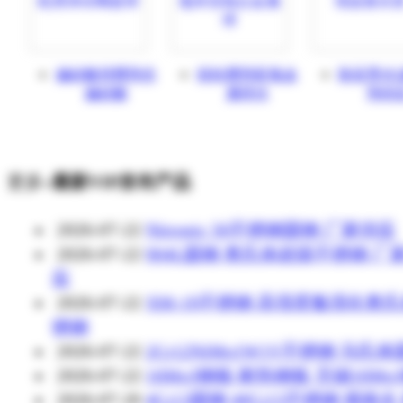
偏硅酸球腾翔含
镁粒腾翔富氢金
除蓝墨水
偏硅酸
属球水
翔供
更多»
最新VIP发布产品
2026-07-22
Nitronic 50不锈钢圆钢 厂家供应
2026-07-22
904L圆钢 奥氏体超级不锈钢 厂
应
2026-07-22
XM-19不锈钢 高强度氮强化奥
锈钢
2026-07-22
2Cr12NiMo1W1V不锈钢 马氏
2026-07-22
16Mo3钢板 耐热钢板 无锡16Mo
2026-07-20
4Cr13圆钢 40Cr13不锈钢 规格全