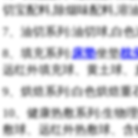
切宝配料,除烟味配料,溶
7、油切系列:油切球,白
8、填充系列:
床垫
坐垫
枕
远红外填充球、黄土球、
9、烘焙系列:白色烘焙
10、健康热敷系列:生物
敷球、远红外热敷球、含