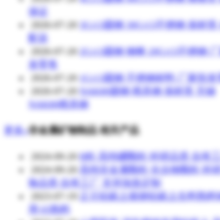
保证
2026-07-20
3Cr13圆钢 30Cr13不锈钢 保材质
配送
2026-07-20
2Cr13圆钢 钢棒 20Cr13不锈钢 
发零售
2026-07-20
1Cr13圆钢 不锈钢材料 厂家批
2026-07-20
NAK80圆钢 模具钢 保材质 无锡
NAK80模具钢
更多»
非金属矿物制品 相关产品
2024-09-20
B粒 高纯硼颗粒 科研品质 自有
2024-09-20
高纯非金属颗粒 化合物颗粒 科
验品质 自有工厂 支持加急定制
2023-07-19
正元铝矾土煅烧铝矾土生料熟料
用 65熟料