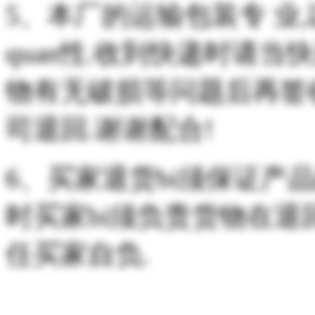
5、本厂的运输包装专 业
quan性.收到快递时请
物有无破损等问题后再签
司退回.谢谢配合!
6、买家退货bi须保证产品
时买家bi须负责货物在退回
任买家自负.