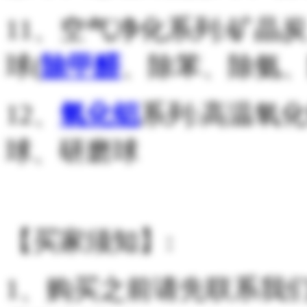
11、空气净化系列:矿晶
球(
除甲醛
、除苯、除氨、
12、
氧化铝
系列:高温氧
球、研磨球
【买家须知】:
1、购买之前请先联系我们