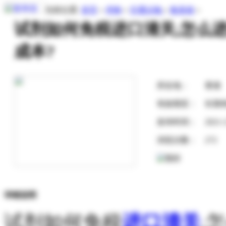
当前位置:
首页
»
求购
»
交通运输
»
集装箱
»
试剂如何免税进口清关,怎么
成本?
所在地：
香港
有效期至：
长期
发布时间：
2021-
浏览次数：
272
详细说明
试剂如何免税
进口清关
,