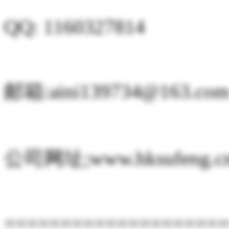
QQ: 1160327814
邮箱:aini139734@163.co
公司网址;www.hksufeng.c
====================