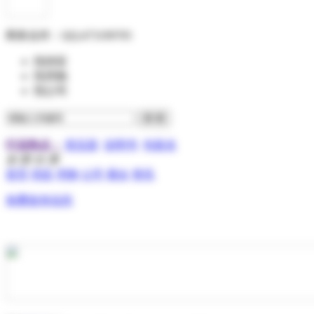
商务合作：
QQ:473199705
找供应
找求购
找公司
行业热点：
变压器
说明书
包装盒
全 部 分 类
首页
供应
求购
公司
展会
资讯
免费发布信息