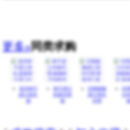
更多»
同类求购
花卉种子
种子进口
日韩植物
代
进口清关,
关税代理,
进口清关
日
蔬
植
代理