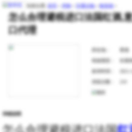
当前位置:
首页
»
求购
»
交通运输
»
集装箱
»
怎么合理避税进口法国红酒,
口代理
所在地：
香港
有效期至：
长期
发布时间：
2021-
浏览次数：
210
详细说明
怎么合理避税进口法国
红