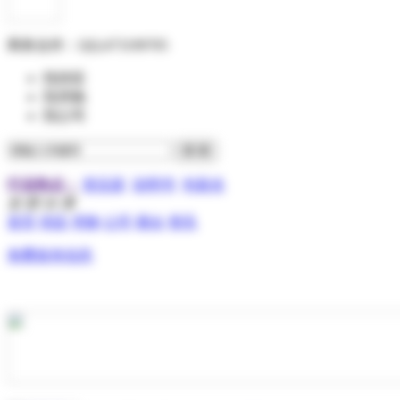
商务合作：
QQ:473199705
找供应
找求购
找公司
行业热点：
变压器
说明书
包装盒
全 部 分 类
首页
供应
求购
公司
展会
资讯
免费发布信息