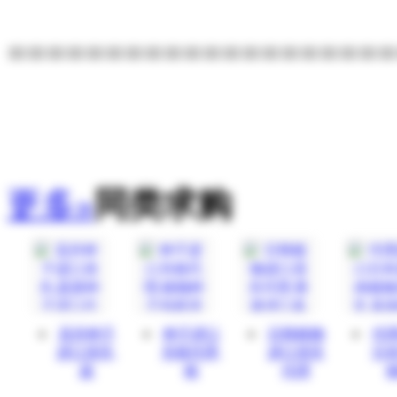
====================
更多»
同类求购
花卉种子
种子进口
日韩植物
代
进口清关,
关税代理,
进口清关
日
蔬
植
代理