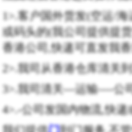
1>.客户国外货发(空运/海
或码头的(我公司提供提货
香港公司,快递可直发我香
2>.我司从香港仓库清关
3>.我司清关---运输----
4>.-公司发国内物流,快
我们提供
门
到门服务,不