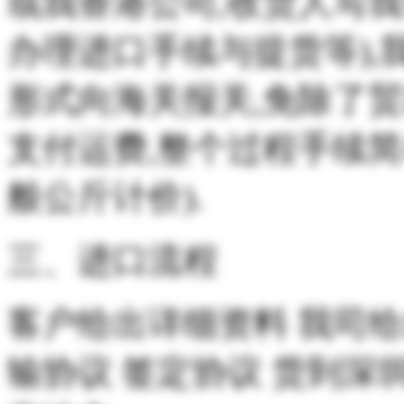
或我香港公司,收货人写
办理进口手续与提货等),
形式向海关报关,免除了
支付运费,整个过程手续
般公斤计价).
三、进口流程
客户给出详细资料 我司给
输协议 签定协议 货到深圳