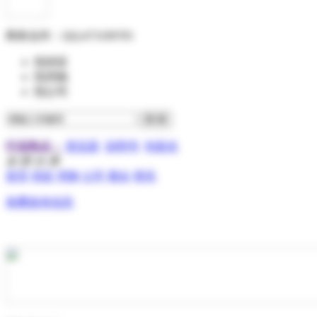
商务合作：
QQ:473199705
找供应
找求购
找公司
行业热点：
变压器
说明书
包装盒
全 部 分 类
首页
供应
求购
公司
展会
资讯
免费发布信息