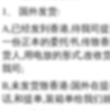
1、 国外发货:
A,已经发到香港,待我司
一份正本的委托书,传致香
货人,用电放的形式,改收
我司;
B,未发货致香港:国外在
话,和提单,装箱单给我们就