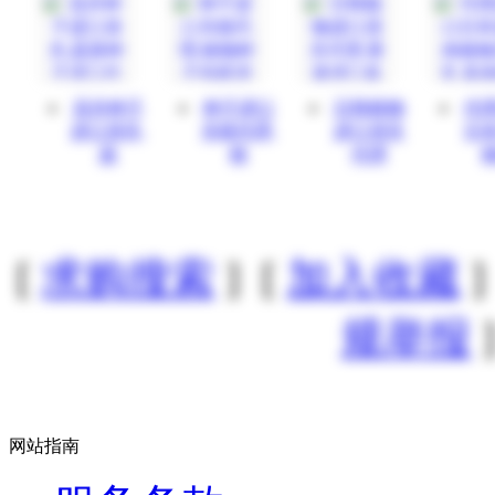
花卉种子
种子进口
日韩植物
代
进口清关,
关税代理,
进口清关
日
蔬
植
代理
[
求购搜索
] [
加入收藏
]
规举报
]
网站指南