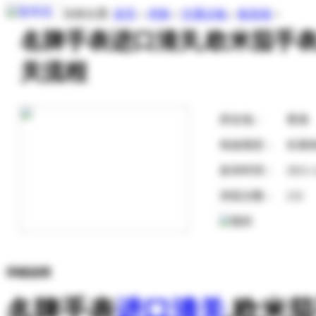
当前位置:
首页
»
求购
»
交通运输
»
集装箱
»
名牌手表进口清关,欧米茄手
关流程
所在地：
香港
有效期至：
长期
发布时间：
2021-
浏览次数：
232
详细说明
名牌手表
进口清关
,欧米