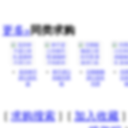
更多»
同类求购
花卉种子
种子进口
日韩植物
代
进口清关,
关税代理,
进口清关
日
蔬
植
代理
[
求购搜索
] [
加入收藏
]