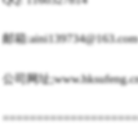
邮箱:aini139734@163.co
公司网址;www.hksufeng.c
====================