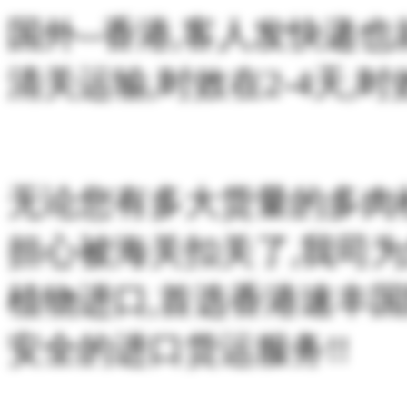
国外--香港,客人发快递
清关运输,时效在2-4天,
无论您有多大货量的多肉
担心被海关扣关了,我司
植物进口,首选香港速丰
安全的进口货运服务!!