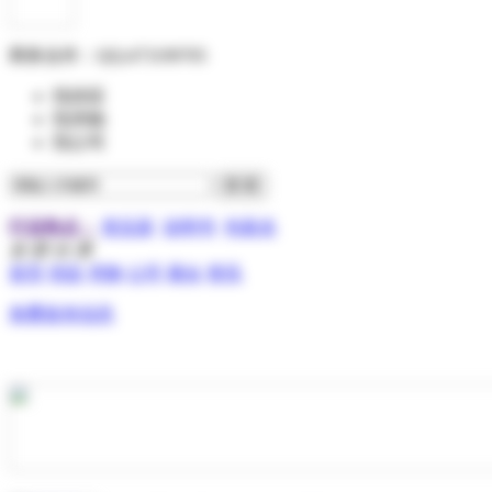
商务合作：
QQ:473199705
找供应
找求购
找公司
行业热点：
变压器
说明书
包装盒
全 部 分 类
首页
供应
求购
公司
展会
资讯
免费发布信息