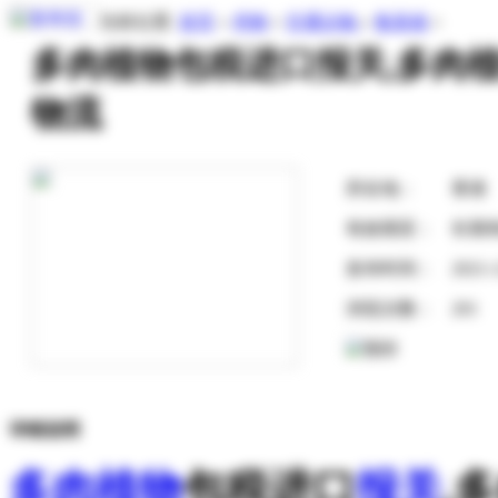
当前位置:
首页
»
求购
»
交通运输
»
集装箱
»
多肉植物包税进口报关,多肉
物流
所在地：
香港
有效期至：
长期
发布时间：
2021-
浏览次数：
201
详细说明
多肉植物
包税进口
报关
,