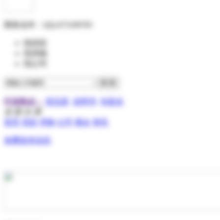
商务合作：
QQ:473199705
找供应
找求购
找公司
行业热点：
变压器
说明书
包装盒
全 部 分 类
首页
供应
求购
公司
展会
资讯
免费发布信息