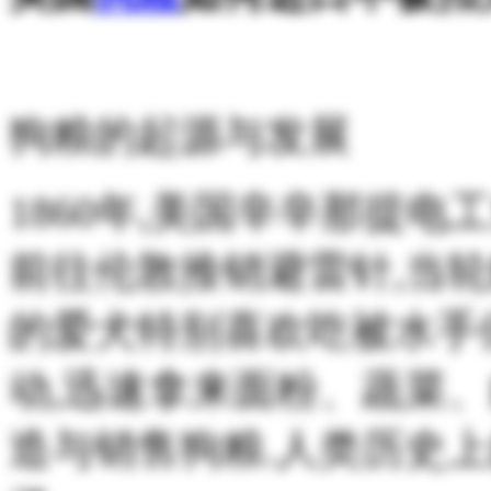
狗粮的起源与发展
1860年,美国辛辛那提电工詹姆
前往伦敦推销避雷针,当
的爱犬特别喜欢吃被水手
动,迅速拿来面粉、蔬菜、
造与销售狗粮.人类历史