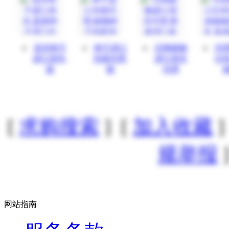
花卉种子
种子进口
日韩植物
代
进口清关,
关税代理,
进口清关
日
蔬
植
代理
[
求购搜索
] [
加入收藏
]
规举报
]
网站指南