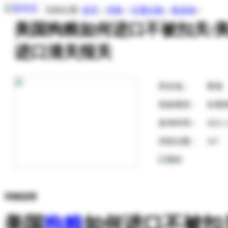
当前位置:
首页
»
求购
»
交通运输
»
集装箱
»
美国狗粮如何进口不被扣关/
进口清关报关
所在地：
香港
有效期至：
长期
发布时间：
2021-
浏览次数：
167
详细说明
美国
狗粮
如何进口不被扣