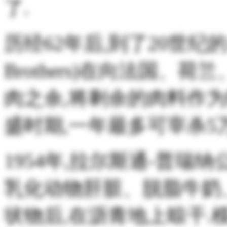
了.
历经62年后,到了20世纪的19
Brothers)在向法国
肉之余,将剩余的肉料作为
盛时期,一年最多可宰杀5
1954年,拉尔斯通-普
乳化动物肝脏、脱脂牛奶
状物后,在沥青地上晾干.