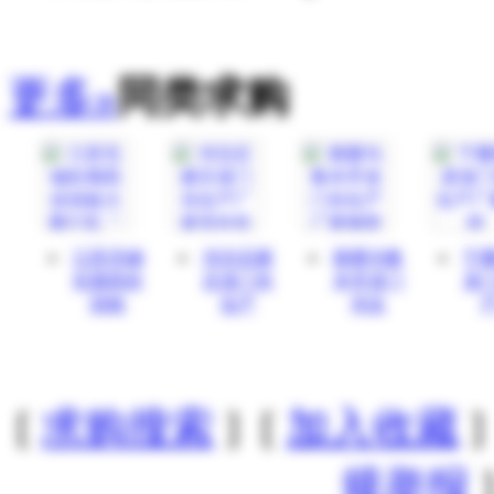
更多»
同类求购
江苏无锡
河北石家
新疆乌鲁
宁
长期高价
庄龙门吊
木齐龙门
龙
回收
生产
吊生
[
求购搜索
] [
加入收藏
]
规举报
]