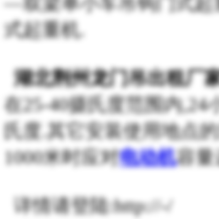
—双梁单小车吊钩门式起
式起重机.
湖北荆州龙门吊出租厂
在25-40摄氏度范围内,
氏度.其它安装使用地点的
1000米时应对
电动机
容量
详情请登陆:http://-/