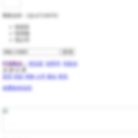
商务合作：
QQ:473199705
找供应
找求购
找公司
行业热点：
变压器
说明书
包装盒
全 部 分 类
首页
供应
求购
公司
展会
资讯
免费发布信息