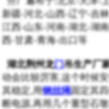
分厂遍布于:北京-天津-上海
新疆-河北-山西-辽宁-吉林
江西-山东-河南-湖北-湖南
西-甘肃-青海-出口等
湖北荆州龙
门
吊生产厂
动会比较厉害,这个时候安
其稳定,用
钢丝绳
固定其四
断电源,再用几个重型石