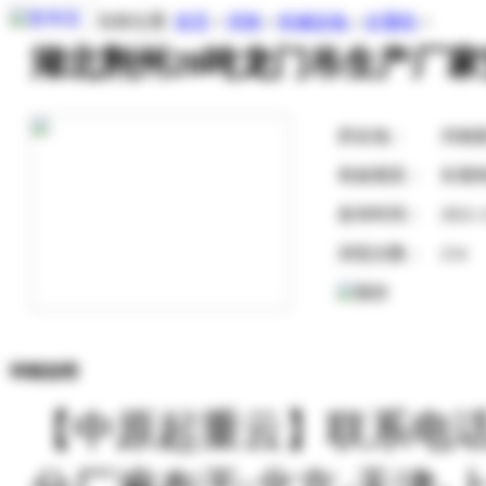
当前位置:
首页
»
求购
»
机械设备
»
起重机
»
湖北荆州20吨龙门吊生产厂
所在地：
河南
有效期至：
长期
发布时间：
2021-
浏览次数：
214
详细说明
【中原起重云】联系电话